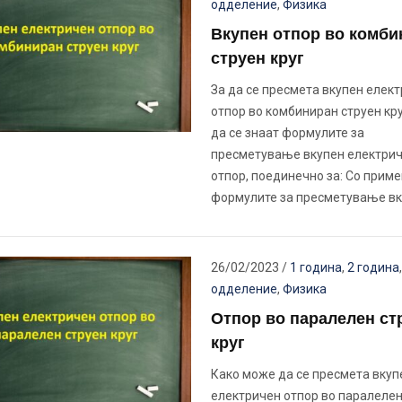
одделение
,
Физика
Вкупен отпор во комби
струен круг
За да се пресмета вкупен елек
отпор во комбиниран струен кр
да се знаат формулите за
пресметување вкупен електри
отпор, поединечно за: Со приме
формулите за пресметување в
26/02/2023
/
1 година
,
2 година
одделение
,
Физика
Отпор во паралелен ст
круг
Како може да се пресмета вкуп
електричен отпор во паралелен