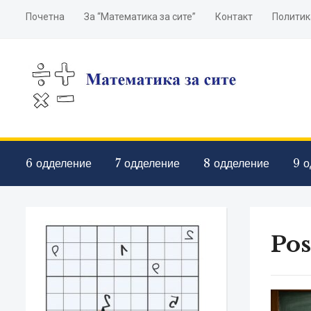
Почетна
За “Математика за сите”
Контакт
Политик
6 одделение
7 одделение
8 одделение
9 о
Pos