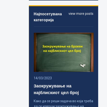
Најпосетувана
view more posts
категорија
14/03/2023
Заокружување на
најблискиот цел број
Како да се реши задача во која треба
да се изврши заокружување на