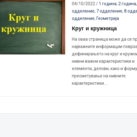
04/10/2022
/
1 година
,
2 година
одделение
,
7 одделение
,
8 одд
одделение
,
Геометрија
Круг и кружница
На оваа страница може да се п
најважните информации поврза
дефинирањето на круг и кружн
нивни важни карактеристики и
елементи, делови, како и форму
пресметување на нивните
карактеристики.…