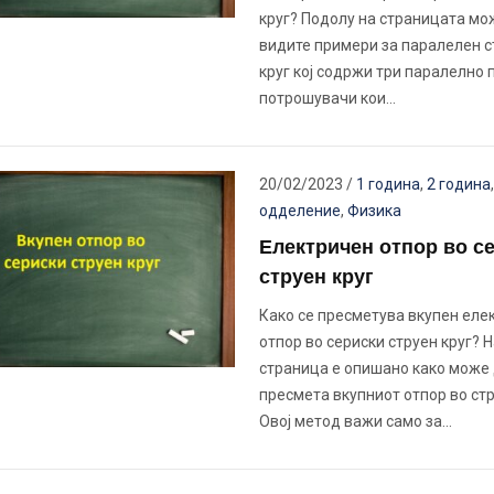
круг? Подолу на страницата мо
видите примери за паралелен с
круг кој содржи три паралелно 
потрошувачи кои…
20/02/2023
/
1 година
,
2 година
одделение
,
Физика
Електричен отпор во с
струен круг
Како се пресметува вкупен еле
отпор во сериски струен круг? 
страница е опишано како може 
пресмета вкупниот отпор во стр
Овој метод важи само за…