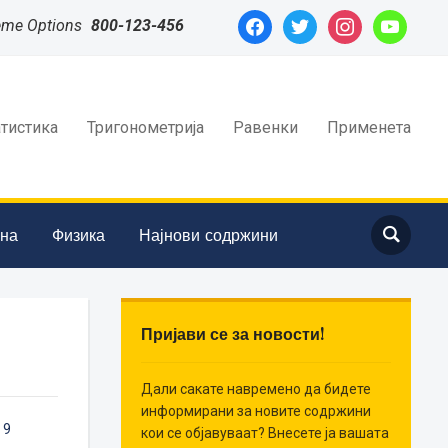
facebook
twitter
instagram
youtube
eme Options
800-123-456
атистика
Тригонометрија
Равенки
Применета
ина
Физика
Најнови содржини
Пријави се за новости!
Дали сакате навремено да бидете
информирани за новите содржини
,
9
кои се објавуваат? Внесете ја вашата