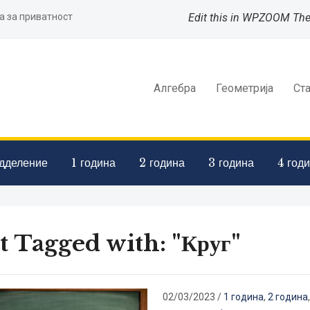
а за приватност
Edit this in WPZOOM Th
Алгебра
Геометрија
Ст
дделение
1 година
2 година
3 година
4 год
t Tagged with: "Круг"
02/03/2023
/
1 година
,
2 година