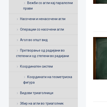
Вежби со агли кај паралелни
прави
Насочени и ненасочени агли
Операции со насочени агли
Агол во општ вид
Претворање од радијани во
степени и од степени во радијани
Координатен систем
Координати на геометриска
фигура
Видови триаголници
Збир на агли во триаголник