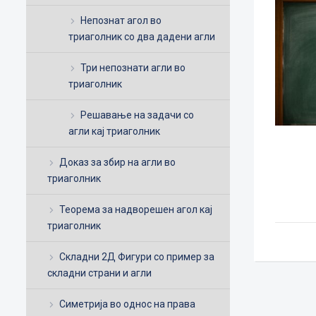
Непознат агол во
триаголник со два дадени агли
Три непознати агли во
триаголник
Решавање на задачи со
агли кај триаголник
Доказ за збир на агли во
триаголник
Теорема за надворешен агол кај
триаголник
Складни 2Д Фигури со пример за
складни страни и агли
Симетрија во однос на права