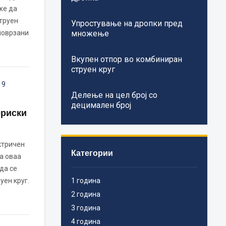
же да
труен
Упростување на дропки пред
поврзани
множење
Вкупен отпор во комбиниран
струен круг
,
9
Делење на цел број со
децимален број
ериски
ктричен
Категории
На оваа
да се
уен круг.
1 година
2 година
3 година
4 година