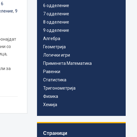
,
6
6 одделение
еление
,
9
7 одделение
8 одделение
9 одделение
Алгебра
ронајдат
ни со
Геометрија
ица,
Логички игри
Применета Математика
ли за
Равенки
Статистика
Тригонометрија
Физика
Хемија
Страници