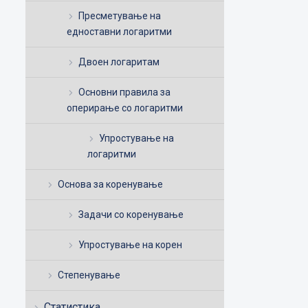
Пресметување на
едноставни логаритми
Двоен логаритам
Основни правила за
оперирање со логаритми
Упростување на
логаритми
Основа за коренување
Задачи со коренување
Упростување на корен
Степенување
Статистика