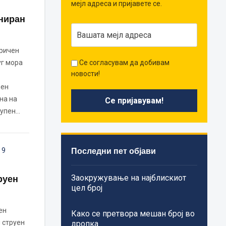
мејл адреса и пријавете се.
ниран
тричен
уг мора
Се согласувам да добивам
новости!
чен
на на
купен…
Последни пет објави
,
9
Заокружување на најблискиот
руен
цел број
ен
Како се претвора мешан број во
 струен
дропка