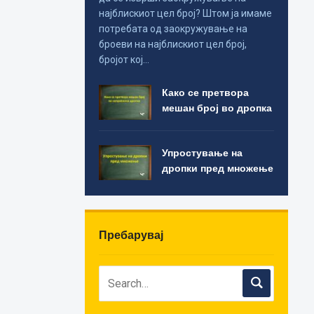
најблискиот цел број? Штом ја имаме
потребата од заокружување на
броеви на најблискиот цел број,
бројот кој…
Како се претвора
мешан број во дропка
Упростување на
дропки пред множење
Пребарувај