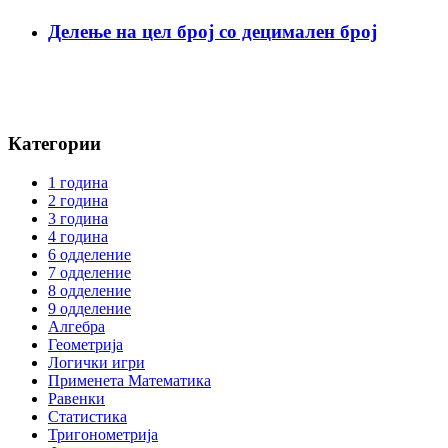
Делење на цел број со децимален број
Категории
1 година
2 година
3 година
4 година
6 одделение
7 одделение
8 одделение
9 одделение
Алгебра
Геометрија
Логички игри
Применета Математика
Равенки
Статистика
Тригонометрија