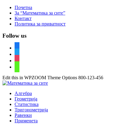
Почетна
За “Математика за сите”
Контакт
Политика за приватност
Follow us
facebook
twitter
instagram
youtube
Edit this in WPZOOM Theme Options
800-123-456
Алгебра
Геометрија
Статистика
Тригонометрија
Равенки
Применета