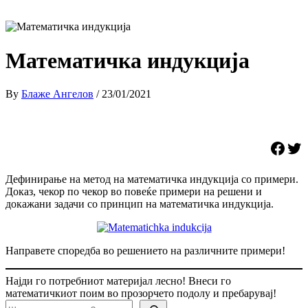
Математичка индукција
By
Блаже Ангелов
/
23/01/2021
Share on F
Share o
Дефинирање на метод на математичка индукција со примери.
Доказ, чекор по чекор во повеќе примери на решени и
докажани задачи со принцип на математичка индукција.
Направете споредба во решението на различните примери!
Најди го потребниот материјал лесно! Внеси го
математичкиот поим во прозорчето подолу и пребарувај!