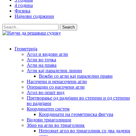
4 година
Физика
Најнови содржини
Геометрија
Агол и видови агли
Агли во точка
Агли на права
Агли кај паралелни линии
Вежби со агли кај паралелни прави
Насочени и ненасочени агли
Операции со насочени агли
Агол во општ вид
Претворање од радијани во степени и од степени
во радијани
Координатен систем
Координати на геометриска фигура
Видови триаголници
Збир на агли во триаголник
Непознат агол во триаголник со два дадени