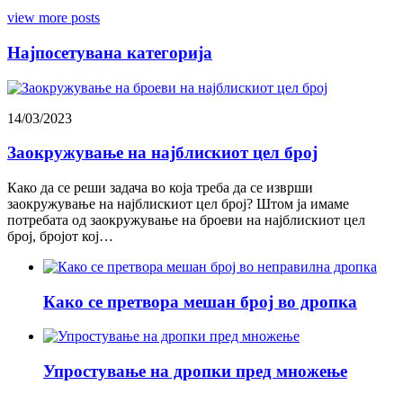
view more posts
Најпосетувана категорија
14/03/2023
Заокружување на најблискиот цел број
Како да се реши задача во која треба да се изврши
заокружување на најблискиот цел број? Штом ја имаме
потребата од заокружување на броеви на најблискиот цел
број, бројот кој…
Како се претвора мешан број во дропка
Упростување на дропки пред множење