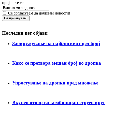
пријавете се.
Се согласувам да добивам новости!
Последни пет објави
Заокружување на најблискиот цел број
Како се претвора мешан број во дропка
Упростување на дропки пред множење
Вкупен отпор во комбиниран струен круг