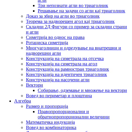
агли
Три непознати агли во триаголник
Решавање на задачи со агли кај триаголник
Доказ за збир на агли во триаголник
Теорема за надворешен агол кај триаголник
Складни 2Д Фигури со пример за складни страни
и агли
Симетрија во однос на права
Ротациска симетрија
Многуаголници и одредување на внатрешни и
надворешни агли
Конструкција на симетрала на отсечка
Конструкција на симетрала на агол
Конструкција на рамностран триаголник
Конструкција на идентичен триаголник
Конструкција на насочени агли
Вектори
Собирање, одземање и множење на вектори
Вовед во периметар и плоштина
Алгебра
Размер и пропорција
Правопропорционални и
обратнопропорционални величини
Математичка индукција
Вовед во комбинаторика