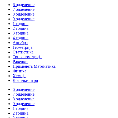
6 одделение
7 одделение
8 одделение
9 одделение
1 година
2 година
3 година
4 година
Алгебра
Геометрија
Статистика
Тригонометрија
Равенки
Применета Математика
Физика
Хемија
Логички игри
6 одделение
7 одделение
8 одделение
9 одделение
1 година
2 година
3 година