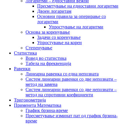
Логаритми – едноставни вежби
Пресметување на едноставни логаритми
Двоен логаритам
Основни правила за оперирање со
логаритми
Упростување на логаритми
Основа за коренување
Задачи со коренување
Упростување на корен
Степенување
Статистика
Вовед во статистика
Табела на фреквенција
Равенки
Линеарна равенка со една непозната
Систем линеарни равенки со две непознати –
метод на замена
Систем линеарни равенки со две непознати –
метод на спротивни коефициенти
Тригонометрија
Применета Математика
График брзина-време
Пресметување изминат пат од график брзина-
време