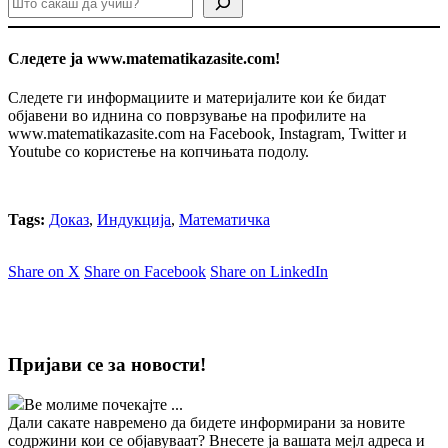
Следете ја www.matematikazasite.com!
Следете ги информациите и материјалите кои ќе бидат
објавени во иднина со поврзување на профилите на
www.matematikazasite.com на Facebook, Instagram, Twitter и
Youtube со користење на копчињата подолу.
Tags:
Доказ
,
Индукција
,
Математичка
Share on X
Share on Facebook
Share on LinkedIn
Пријави се за новости!
Ве молиме почекајте ...
Дали сакате навремено да бидете информирани за новите
содржини кои се објавуваат? Внесете ја вашата мејл адреса и