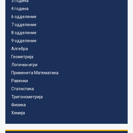
3 година
4 година
6 одделение
7 одделение
8 одделение
9 одделение
Алгебра
Геометрија
Логички игри
Применета Математика
Равенки
Статистика
Тригонометрија
Физика
Хемија