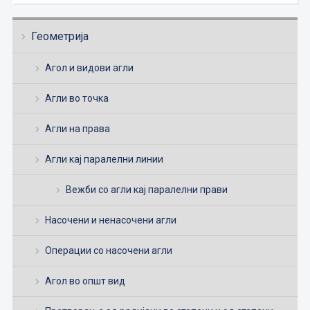
Геометрија
Агол и видови агли
Агли во точка
Агли на права
Агли кај паралелни линии
Вежби со агли кај паралелни прави
Насочени и ненасочени агли
Операции со насочени агли
Агол во општ вид