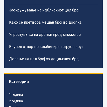
Заокружување на најблискиот цел број
Како се претвора мешан број во дропка
Упростување на дропки пред множење
Вкупен отпор во комбиниран струен круг
Делење на цел број со децимален број
Категории
1 година
2 година