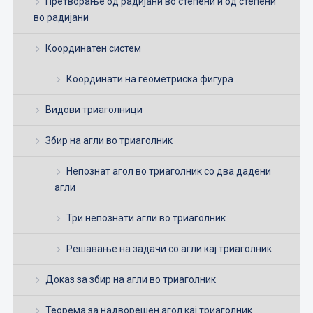
Претворање од радијани во степени и од степени
во радијани
Координатен систем
Координати на геометриска фигура
Видови триаголници
Збир на агли во триаголник
Непознат агол во триаголник со два дадени
агли
Три непознати агли во триаголник
Решавање на задачи со агли кај триаголник
Доказ за збир на агли во триаголник
Теорема за надворешен агол кај триаголник