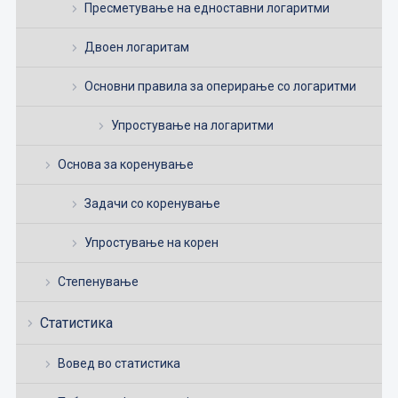
Пресметување на едноставни логаритми
Двоен логаритам
Основни правила за оперирање со логаритми
Упростување на логаритми
Основа за коренување
Задачи со коренување
Упростување на корен
Степенување
Статистика
Вовед во статистика