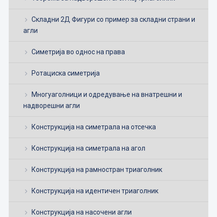
Складни 2Д Фигури со пример за складни страни и
агли
Симетрија во однос на права
Ротациска симетрија
Многуаголници и одредување на внатрешни и
надворешни агли
Конструкција на симетрала на отсечка
Конструкција на симетрала на агол
Конструкција на рамностран триаголник
Конструкција на идентичен триаголник
Конструкција на насочени агли