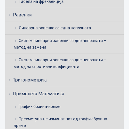
Табела на фреквенција
Равенки
Линеарна равенка со една непозната
Систем линеарни равенки со две непознати –
метод на замена
Систем линеарни равенки со две непознати –
метод на спротивни коефициенти
Тригонометрија
Применета Математика
График брзина-време
Пресметување изминат пат од график брзина-
време