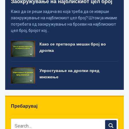
Заокружување на најблискиот цел број
Како да се реши задача во која треба да се изврши
заокружување на најблискиот цел број? Штом ја имаме
потребата од заокружување на броеви на најблискиот
цел број, бројот кој…
Како се претвора мешан број во
дропка
Упростување на дропки пред
множење
Пребарувај