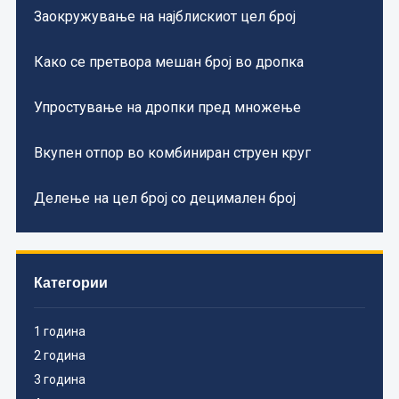
Заокружување на најблискиот цел број
Како се претвора мешан број во дропка
Упростување на дропки пред множење
Вкупен отпор во комбиниран струен круг
Делење на цел број со децимален број
Категории
1 година
2 година
3 година