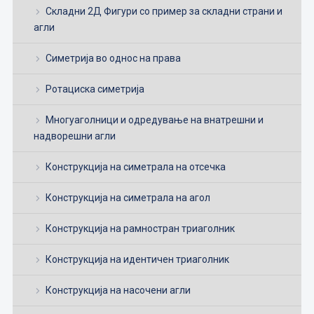
Складни 2Д Фигури со пример за складни страни и
агли
Симетрија во однос на права
Ротациска симетрија
Многуаголници и одредување на внатрешни и
надворешни агли
Конструкција на симетрала на отсечка
Конструкција на симетрала на агол
Конструкција на рамностран триаголник
Конструкција на идентичен триаголник
Конструкција на насочени агли