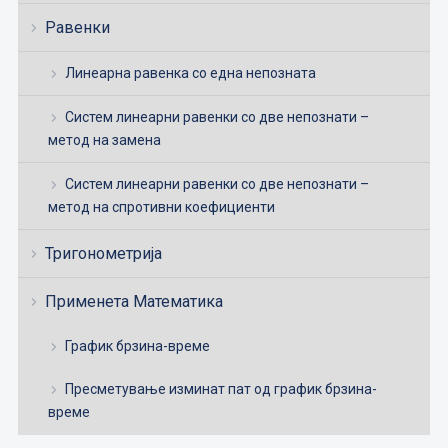
Равенки
Линеарна равенка со една непозната
Систем линеарни равенки со две непознати –
метод на замена
Систем линеарни равенки со две непознати –
метод на спротивни коефициенти
Тригонометрија
Применета Математика
График брзина-време
Пресметување изминат пат од график брзина-
време