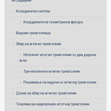
во радијани
Координатен систем
Координати на геометриска фигура
Видови триаголници
Збир на агли во триаголник
Непознат агол во триаголник со два дадени
агли
Три непознати агли во триаголник
Решавање на задачи со агли кај триаголник
Доказ за збир на агли во триаголник
Теорема за надворешен агол кај триаголник