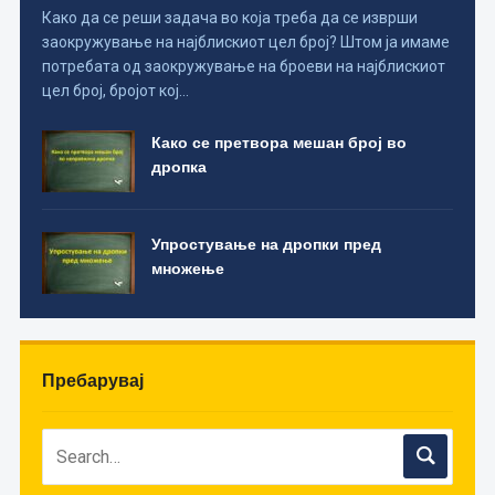
Како да се реши задача во која треба да се изврши
заокружување на најблискиот цел број? Штом ја имаме
потребата од заокружување на броеви на најблискиот
цел број, бројот кој…
Како се претвора мешан број во
дропка
Упростување на дропки пред
множење
Пребарувај