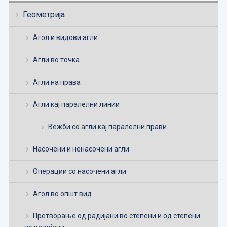
Геометрија
Агол и видови агли
Агли во точка
Агли на права
Агли кај паралелни линии
Вежби со агли кај паралелни прави
Насочени и ненасочени агли
Операции со насочени агли
Агол во општ вид
Претворање од радијани во степени и од степени