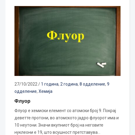
27/10/2022
/
1 година
,
2 година
,
8 одделение
,
9
одделение
,
Хемија
Флуор
Флуор е хемиски елемент со атомски број 9. Покрај
деветте протони, во атомското јадро флуорот има и
10 неутони. Значи вкупниот број на неговите
нуклеони е 19, што всушност претставува…