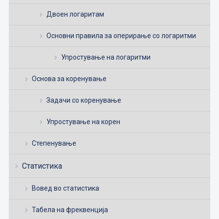
Двоен логаритам
Основни правила за оперирање со логаритми
Упростување на логаритми
Основа за коренување
Задачи со коренување
Упростување на корен
Степенување
Статистика
Вовед во статистика
Табела на фреквенција