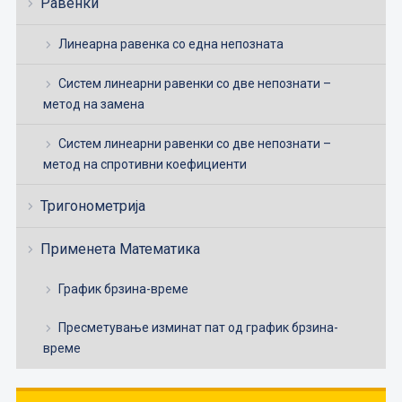
Равенки
Линеарна равенка со една непозната
Систем линеарни равенки со две непознати –
метод на замена
Систем линеарни равенки со две непознати –
метод на спротивни коефициенти
Тригонометрија
Применета Математика
График брзина-време
Пресметување изминат пат од график брзина-
време