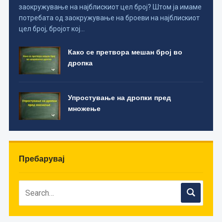
заокружување на најблискиот цел број? Штом ја имаме
потребата од заокружување на броеви на најблискиот
цел број, бројот кој…
Како се претвора мешан број во
дропка
Упростување на дропки пред
множење
Пребарувај