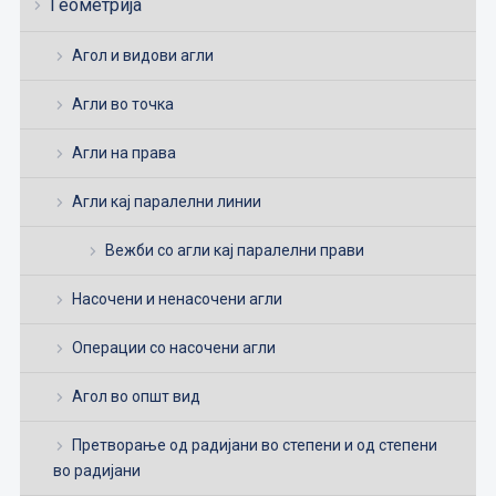
Геометрија
Агол и видови агли
Агли во точка
Агли на права
Агли кај паралелни линии
Вежби со агли кај паралелни прави
Насочени и ненасочени агли
Операции со насочени агли
Агол во општ вид
Претворање од радијани во степени и од степени
во радијани