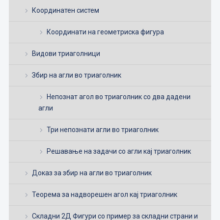
Координатен систем
Координати на геометриска фигура
Видови триаголници
Збир на агли во триаголник
Непознат агол во триаголник со два дадени
агли
Три непознати агли во триаголник
Решавање на задачи со агли кај триаголник
Доказ за збир на агли во триаголник
Теорема за надворешен агол кај триаголник
Складни 2Д Фигури со пример за складни страни и