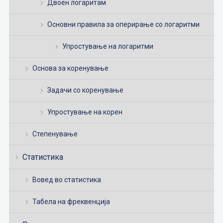
Двоен логаритам
Основни правила за оперирање со логаритми
Упростување на логаритми
Основа за коренување
Задачи со коренување
Упростување на корен
Степенување
Статистика
Вовед во статистика
Табела на фреквенција