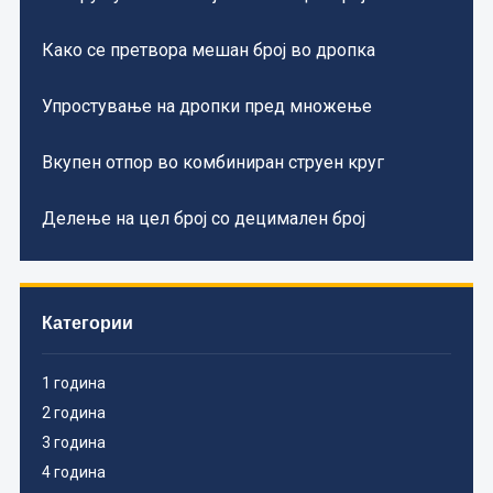
Како се претвора мешан број во дропка
Упростување на дропки пред множење
Вкупен отпор во комбиниран струен круг
Делење на цел број со децимален број
Категории
1 година
2 година
3 година
4 година