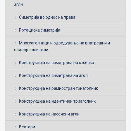
агли
Симетрија во однос на права
Ротациска симетрија
Многуаголници и одредување на внатрешни и
надворешни агли
Конструкција на симетрала на отсечка
Конструкција на симетрала на агол
Конструкција на рамностран триаголник
Конструкција на идентичен триаголник
Конструкција на насочени агли
Вектори