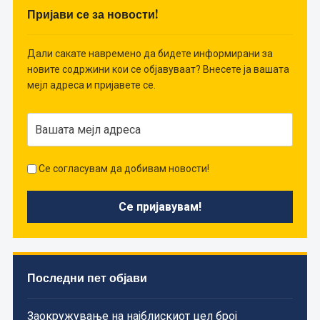
Пријави се за новости!
Дали сакате навремено да бидете информирани за
новите содржини кои се објавуваат? Внесете ја вашата
мејл адреса и пријавете се.
Се согласувам да добивам новости!
Последни пет објави
Заокружување на најблискиот цел број