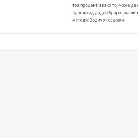
тоа процент и како тој може да 
одреди од даден број со разли
методи! Водичот содржи:…