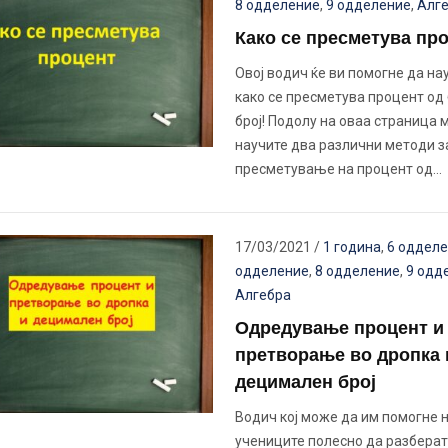
8 одделение
,
9 одделение
,
Алг
Како се пресметува пр
Овој водич ќе ви помогне да на
како се пресметува процент од 
број! Подолу на оваа страница 
научите два различни методи з
пресметување на процент од…
17/03/2021
/
1 година
,
6 оддел
одделение
,
8 одделение
,
9 одд
Алгебра
Одредување процент и
претворање во дропка 
децимален број
Водич кој може да им помогне 
учениците полесно да разберат