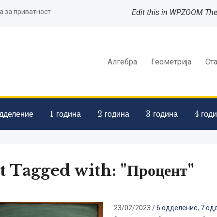
а за приватност
Edit this in WPZOOM Th
Алгебра
Геометрија
Ст
дделение
1 година
2 година
3 година
4 год
t Tagged with: "Процент"
23/02/2023
/
6 одделение
,
7 од