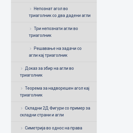
Непознат агол во
триаголник со два дадени агли
Три непознати агли во
триаголник
Решавање на задачи со
агли кај триаголник
Доказ за збир на агли во
триаголник
Теорема за надворешен агол кај
триаголник
Складни 2Д Фигури со пример за
складни страни и агли
Симетрија во однос на права