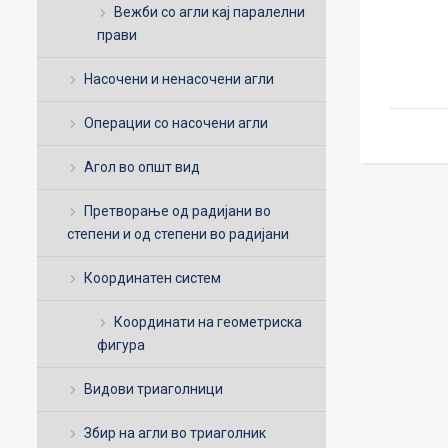
Вежби со агли кај паралелни
прави
Насочени и ненасочени агли
Операции со насочени агли
Агол во општ вид
Претворање од радијани во
степени и од степени во радијани
Координатен систем
Координати на геометриска
фигура
Видови триаголници
Збир на агли во триаголник