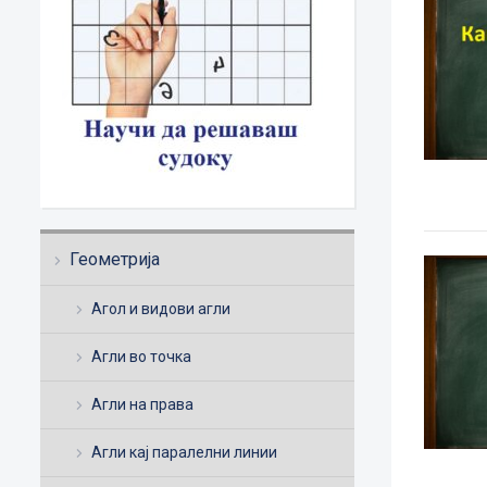
Геометрија
Агол и видови агли
Агли во точка
Агли на права
Агли кај паралелни линии