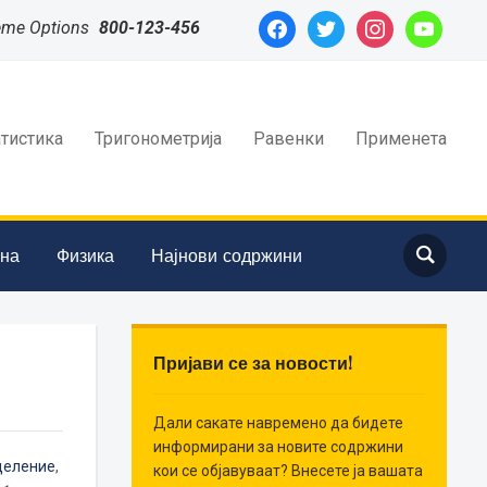
facebook
twitter
instagram
youtube
eme Options
800-123-456
атистика
Тригонометрија
Равенки
Применета
ина
Физика
Најнови содржини
Пријави се за новости!
Дали сакате навремено да бидете
информирани за новите содржини
деление
,
кои се објавуваат? Внесете ја вашата