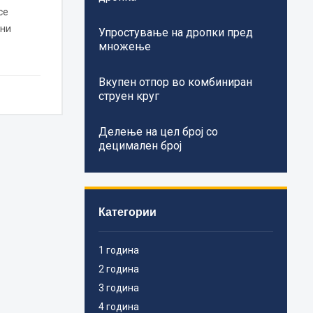
се
чни
Упростување на дропки пред
множење
Вкупен отпор во комбиниран
струен круг
Делење на цел број со
децимален број
Категории
1 година
2 година
3 година
4 година