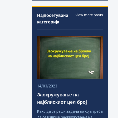
Најпосетувана
view more posts
категорија
14/03/2023
Заокружување на
најблискиот цел број
Како да се реши задача во која треба
да се изврши заокружување на