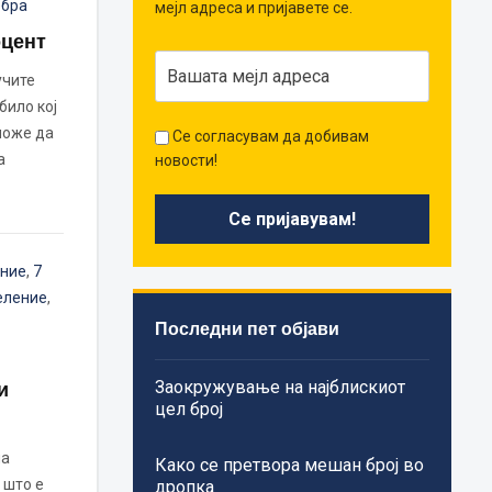
ебра
мејл адреса и пријавете се.
оцент
учите
било кој
може да
Се согласувам да добивам
а
новости!
ение
,
7
еление
,
Последни пет објави
Заокружување на најблискиот
и
цел број
на
Како се претвора мешан број во
 што е
дропка