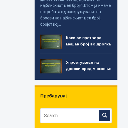
најблискиот цел број? Штом ја имаме
потребата од заокружување на
броеви на најблискиот цел број,
бројот кој…
Како се претвора
мешан број во дропка
Упростување на
дропки пред множење
Пребарувај