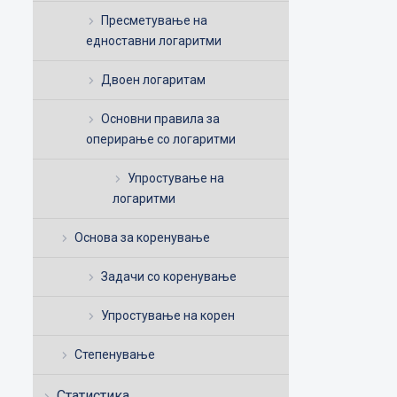
Пресметување на
едноставни логаритми
Двоен логаритам
Основни правила за
оперирање со логаритми
Упростување на
логаритми
Основа за коренување
Задачи со коренување
Упростување на корен
Степенување
Статистика