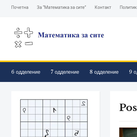
Почетна
За “Математика за сите”
Контакт
Политик
6 одделение
7 одделение
8 одделение
9 о
Pos