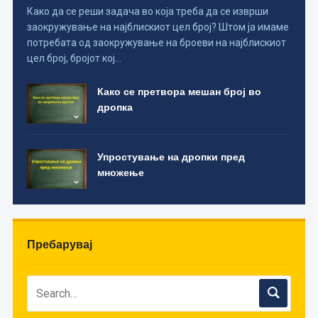
Како да се реши задача во која треба да се изврши
заокружување на најблискиот цел број? Штом ја имаме
потребата од заокружување на броеви на најблискиот
цел број, бројот кој…
Како се претвора мешан број во
дропка
Упростување на дропки пред
множење
Пребарувај