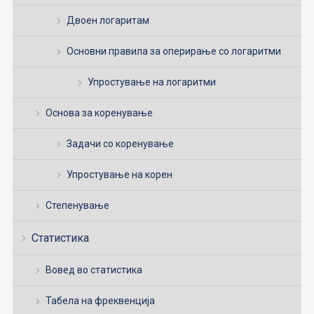
Двоен логаритам
Основни правила за оперирање со логаритми
Упростување на логаритми
Основа за коренување
Задачи со коренување
Упростување на корен
Степенување
Статистика
Вовед во статистика
Табела на фреквенција