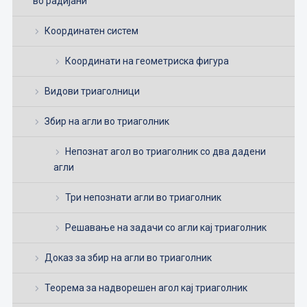
во радијани
Координатен систем
Координати на геометриска фигура
Видови триаголници
Збир на агли во триаголник
Непознат агол во триаголник со два дадени
агли
Три непознати агли во триаголник
Решавање на задачи со агли кај триаголник
Доказ за збир на агли во триаголник
Теорема за надворешен агол кај триаголник