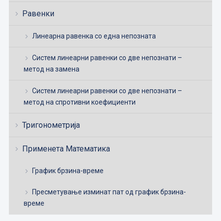
Равенки
Линеарна равенка со една непозната
Систем линеарни равенки со две непознати –
метод на замена
Систем линеарни равенки со две непознати –
метод на спротивни коефициенти
Тригонометрија
Применета Математика
График брзина-време
Пресметување изминат пат од график брзина-
време