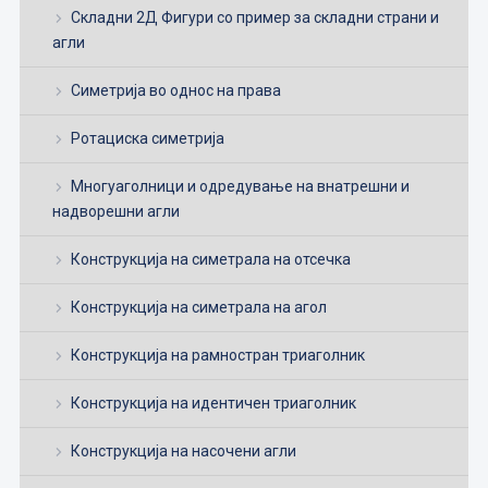
Складни 2Д Фигури со пример за складни страни и
агли
Симетрија во однос на права
Ротациска симетрија
Многуаголници и одредување на внатрешни и
надворешни агли
Конструкција на симетрала на отсечка
Конструкција на симетрала на агол
Конструкција на рамностран триаголник
Конструкција на идентичен триаголник
Конструкција на насочени агли