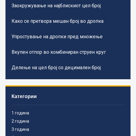
Заокружување на најблискиот цел број
Како се претвора мешан број во дропка
Упростување на дропки пред множење
Вкупен отпор во комбиниран струен круг
Делење на цел број со децимален број
Категории
1 година
2 година
3 година