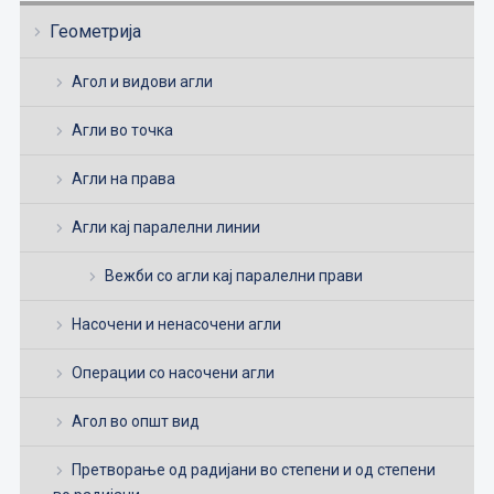
Геометрија
Агол и видови агли
Агли во точка
Агли на права
Агли кај паралелни линии
Вежби со агли кај паралелни прави
Насочени и ненасочени агли
Операции со насочени агли
Агол во општ вид
Претворање од радијани во степени и од степени