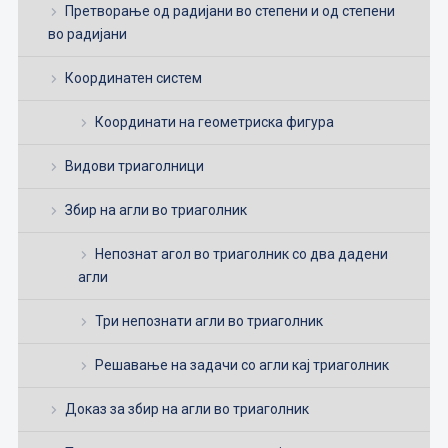
Претворање од радијани во степени и од степени
во радијани
Координатен систем
Координати на геометриска фигура
Видови триаголници
Збир на агли во триаголник
Непознат агол во триаголник со два дадени
агли
Три непознати агли во триаголник
Решавање на задачи со агли кај триаголник
Доказ за збир на агли во триаголник