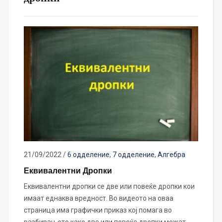
21/09/2022
/
6 одделение
,
7 одделение
,
Алгебра
Еквивалентни Дропки
Еквивалентни дропки се две или повеќе дропки кои
имаат еднаква вредност. Во видеото на оваа
страница има графички приказ кој помага во
разбирањето како две или повеќе дропки можат