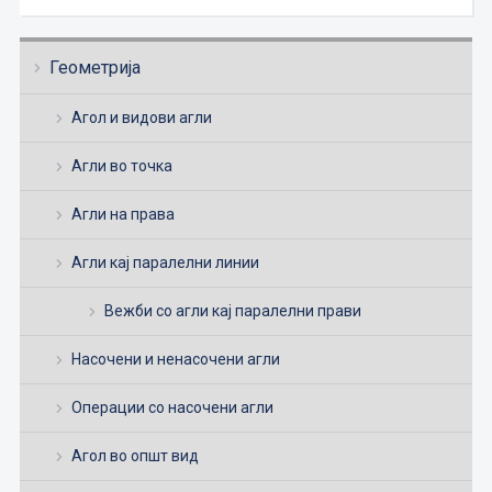
Геометрија
Агол и видови агли
Агли во точка
Агли на права
Агли кај паралелни линии
Вежби со агли кај паралелни прави
Насочени и ненасочени агли
Операции со насочени агли
Агол во општ вид