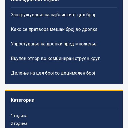
Заокружување на најблискиот цел број
Како се претвора мешан број во дропка
Упростување на дропки пред множење
Вкупен отпор во комбиниран струен круг
Делење на цел број со децимален број
Категории
1 година
2 година