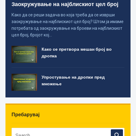
Заокружување на најблискиот цел број
Како да се реши задача во која треба да се изврши
заокружување на најблискиот цел број? Штом ја имаме
потребата од заокружување на броеви на најблискиот
цел број, бројот кој…
Како се претвора мешан број во
дропка
Упростување на дропки пред
множење
Пребарувај