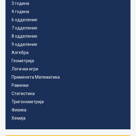
3 година
4 година
6 одделение
7 одделение
8 одделение
9 одделение
Алгебра
Геометрија
Логички игри
Применета Математика
Равенки
Статистика
Тригонометрија
Физика
Хемија