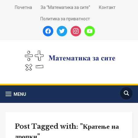
Почетна
За “Математика за сите”
Контакт
Политика за приватност
facebook
twitter
instagram
youtube
MENU
Post Tagged with: "Кратење на
дропки"