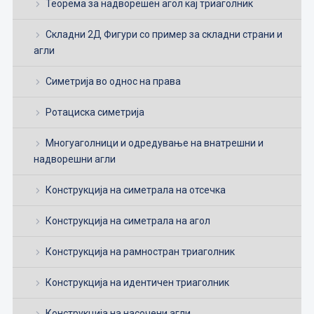
Теорема за надворешен агол кај триаголник
Складни 2Д Фигури со пример за складни страни и
агли
Симетрија во однос на права
Ротациска симетрија
Многуаголници и одредување на внатрешни и
надворешни агли
Конструкција на симетрала на отсечка
Конструкција на симетрала на агол
Конструкција на рамностран триаголник
Конструкција на идентичен триаголник
Конструкција на насочени агли