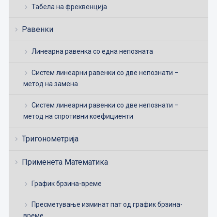
Табела на фреквенција
Равенки
Линеарна равенка со една непозната
Систем линеарни равенки со две непознати –
метод на замена
Систем линеарни равенки со две непознати –
метод на спротивни коефициенти
Тригонометрија
Применета Математика
График брзина-време
Пресметување изминат пат од график брзина-
време