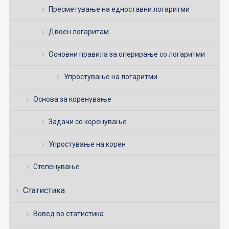
Пресметување на едноставни логаритми
Двоен логаритам
Основни правила за оперирање со логаритми
Упростување на логаритми
Основа за коренување
Задачи со коренување
Упростување на корен
Степенување
Статистика
Вовед во статистика