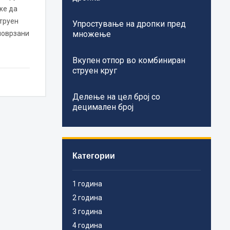
же да
труен
Упростување на дропки пред
поврзани
множење
Вкупен отпор во комбиниран
струен круг
Делење на цел број со
децимален број
Категории
1 година
2 година
3 година
4 година