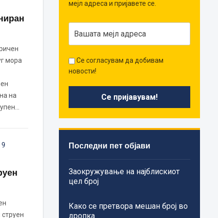
мејл адреса и пријавете се.
ниран
тричен
уг мора
Се согласувам да добивам
новости!
чен
на на
купен…
Последни пет објави
,
9
Заокружување на најблискиот
руен
цел број
ен
Како се претвора мешан број во
 струен
дропка