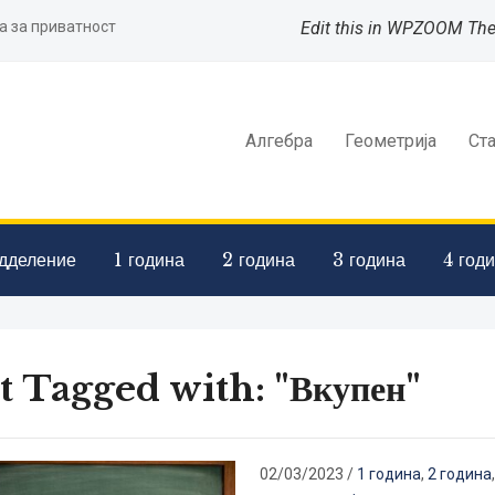
а за приватност
Edit this in WPZOOM Th
Алгебра
Геометрија
Ст
дделение
1 година
2 година
3 година
4 год
t Tagged with: "Вкупен"
02/03/2023
/
1 година
,
2 година