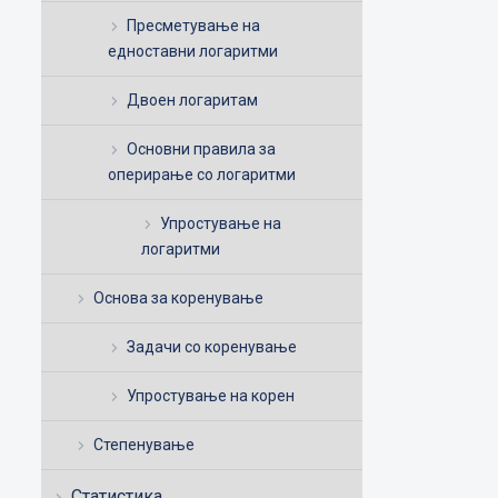
Пресметување на
едноставни логаритми
Двоен логаритам
Основни правила за
оперирање со логаритми
Упростување на
логаритми
Основа за коренување
Задачи со коренување
Упростување на корен
Степенување
Статистика