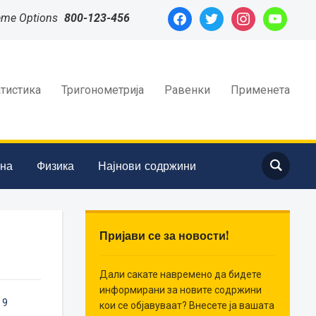
facebook
twitter
instagram
youtube
eme Options
800-123-456
атистика
Тригонометрија
Равенки
Применета
ина
Физика
Најнови содржини
Пријави се за новости!
Дали сакате навремено да бидете
информирани за новите содржини
,
9
кои се објавуваат? Внесете ја вашата