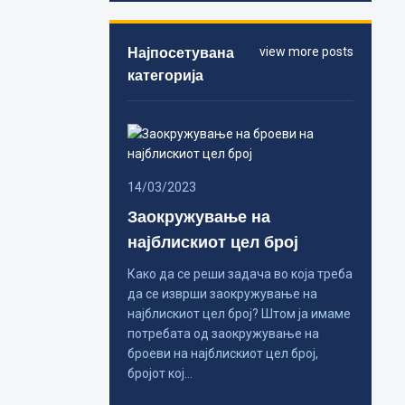
Најпосетувана
view more posts
категорија
14/03/2023
Заокружување на
најблискиот цел број
Како да се реши задача во која треба
да се изврши заокружување на
најблискиот цел број? Штом ја имаме
потребата од заокружување на
броеви на најблискиот цел број,
бројот кој…