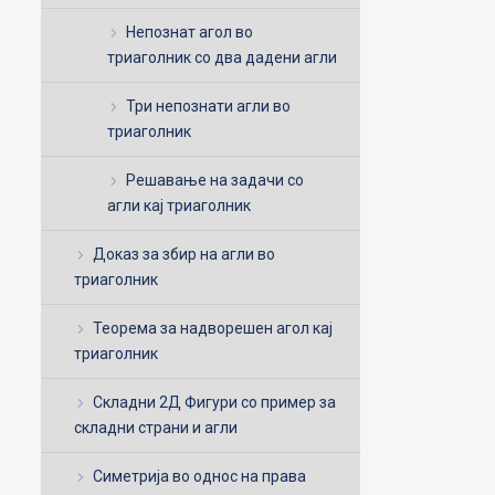
Непознат агол во
триаголник со два дадени агли
Три непознати агли во
триаголник
Решавање на задачи со
агли кај триаголник
Доказ за збир на агли во
триаголник
Теорема за надворешен агол кај
триаголник
Складни 2Д Фигури со пример за
складни страни и агли
Симетрија во однос на права