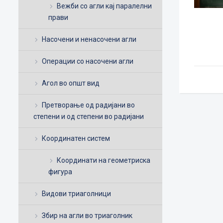
Вежби со агли кај паралелни
прави
Насочени и ненасочени агли
Операции со насочени агли
Агол во општ вид
Претворање од радијани во
степени и од степени во радијани
Координатен систем
Координати на геометриска
фигура
Видови триаголници
Збир на агли во триаголник