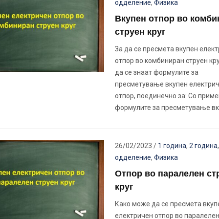
одделение
,
Физика
Вкупен отпор во комби
струен круг
За да се пресмета вкупен елек
отпор во комбиниран струен кр
да се знаат формулите за
пресметување вкупен електри
отпор, поединечно за: Со приме
формулите за пресметување в
26/02/2023
/
1 година
,
2 година
одделение
,
Физика
Отпор во паралелен ст
круг
Како може да се пресмета вкуп
електричен отпор во паралелен