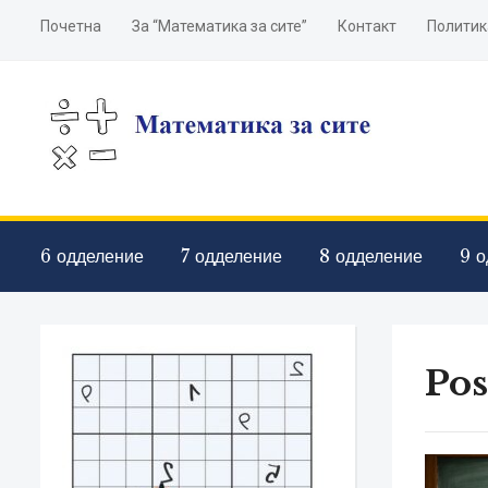
Почетна
За “Математика за сите”
Контакт
Политик
6 одделение
7 одделение
8 одделение
9 о
Pos