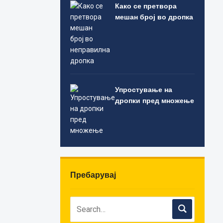
Како се претвора
мешан број во дропка
Упростување на
дропки пред множење
Пребарувај