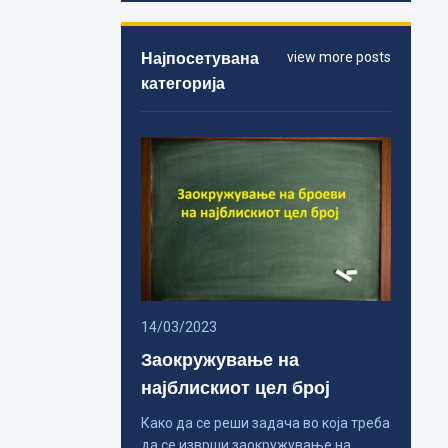
Најпосетувана
view more posts
категорија
14/03/2023
Заокружување на
најблискиот цел број
Како да се реши задача во која треба
да се изврши заокружување на