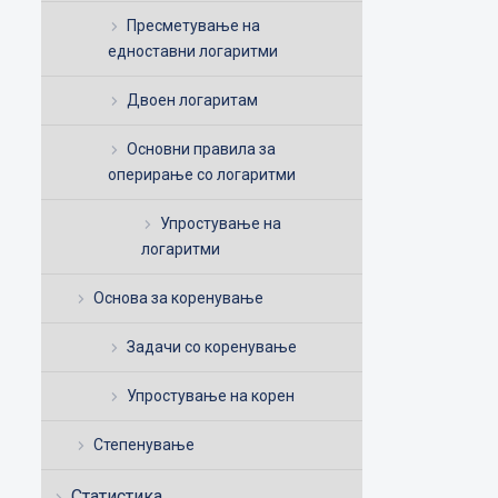
Пресметување на
едноставни логаритми
Двоен логаритам
Основни правила за
оперирање со логаритми
Упростување на
логаритми
Основа за коренување
Задачи со коренување
Упростување на корен
Степенување
Статистика