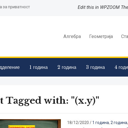
а за приватност
Edit this in WPZOOM Th
Алгебра
Геометрија
Ст
дделение
1 година
2 година
3 година
4 год
t Tagged with: "(x.y)"
18/12/2020
/
1 година
,
2 година