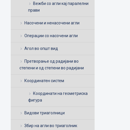
Вежби со агли кај паралелни
прави
Насочени и ненасочени агли
Операции со насочени агли
Агол во општ вид
Претворање од радијани во
степени и од степени во радијани
Координатен систем
Координати на геометриска
фигура
Видови триаголници
Збир на агли во триаголник