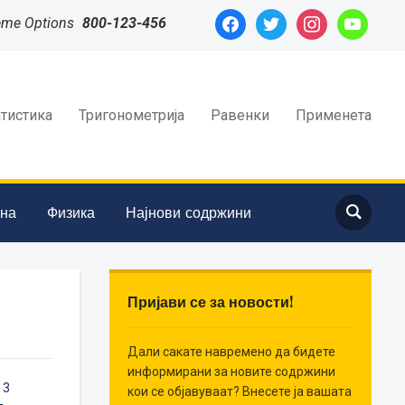
facebook
twitter
instagram
youtube
eme Options
800-123-456
атистика
Тригонометрија
Равенки
Применета
ина
Физика
Најнови содржини
Пријави се за новости!
Дали сакате навремено да бидете
информирани за новите содржини
,
3
кои се објавуваат? Внесете ја вашата