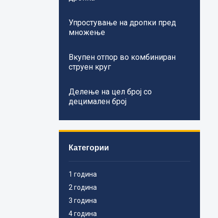
Упростување на дропки пред
множење
Вкупен отпор во комбиниран
струен круг
Делење на цел број со
децимален број
Категории
1 година
2 година
3 година
4 година