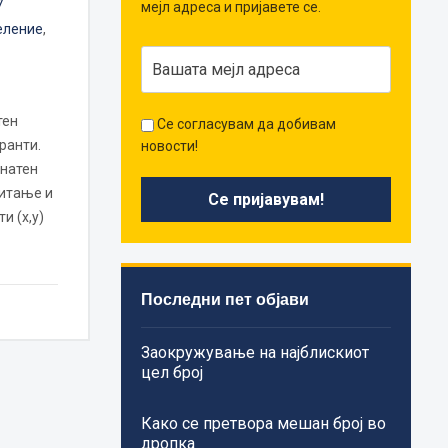
7
мејл адреса и пријавете се.
еление
,
тен
Се согласувам да добивам
ранти.
новости!
инатен
читање и
и (x,y)
Последни пет објави
Заокружување на најблискиот
цел број
Како се претвора мешан број во
дропка