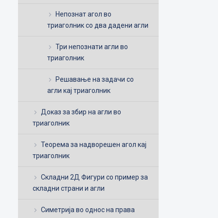
Непознат агол во
триаголник со два дадени агли
Три непознати агли во
триаголник
Решавање на задачи со
агли кај триаголник
Доказ за збир на агли во
триаголник
Теорема за надворешен агол кај
триаголник
Складни 2Д Фигури со пример за
складни страни и агли
Симетрија во однос на права