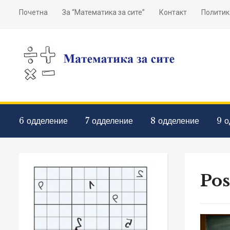
Почетна
За “Математика за сите”
Контакт
Политик
6 одделение
7 одделение
8 одделение
9 о
Pos