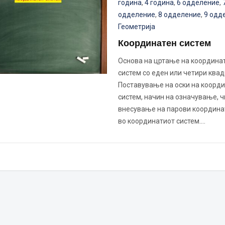
година
,
4 година
,
6 одделение
,
одделение
,
8 одделение
,
9 одд
Геометрија
Координатен систем
Основа на цртање на координа
систем со еден или четири квад
Поставување на оски на коорд
систем, начин на означување, 
внесување на парови координат
во координатиот систем.…