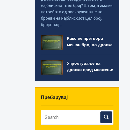
најблискиот цел број? Штом ја имаме
потребата од заокружување на
броеви на најблискиот цел број,
бројот кој…
Како се претвора
мешан број во дропка
Упростување на
дропки пред множење
Пребарувај