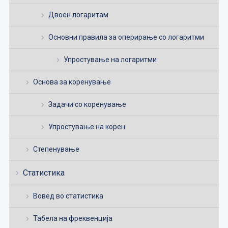
Двоен логаритам
Основни правила за оперирање со логаритми
Упростување на логаритми
Основа за коренување
Задачи со коренување
Упростување на корен
Степенување
Статистика
Вовед во статистика
Табела на фреквенција