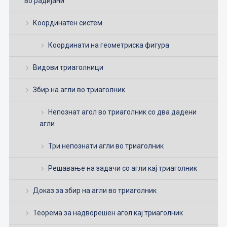
во радијани
Координатен систем
Координати на геометриска фигура
Видови триаголници
Збир на агли во триаголник
Непознат агол во триаголник со два дадени
агли
Три непознати агли во триаголник
Решавање на задачи со агли кај триаголник
Доказ за збир на агли во триаголник
Теорема за надворешен агол кај триаголник