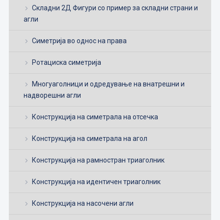
Складни 2Д Фигури со пример за складни страни и
агли
Симетрија во однос на права
Ротациска симетрија
Многуаголници и одредување на внатрешни и
надворешни агли
Конструкција на симетрала на отсечка
Конструкција на симетрала на агол
Конструкција на рамностран триаголник
Конструкција на идентичен триаголник
Конструкција на насочени агли