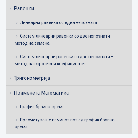
Равенки
Линеарна равенка со една непозната
Систем линеарни равенки со две непознати –
метод на замена
Систем линеарни равенки со две непознати –
метод на спротивни коефициенти
Тригонометрија
Применета Математика
График брзина-време
Пресметување изминат пат од график брзина-
време