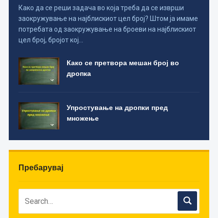
Како да се реши задача во која треба да се изврши
заокружување на најблискиот цел број? Штом ја имаме
потребата од заокружување на броеви на најблискиот
цел број, бројот кој…
Како се претвора мешан број во
дропка
Упростување на дропки пред
множење
Пребарувај