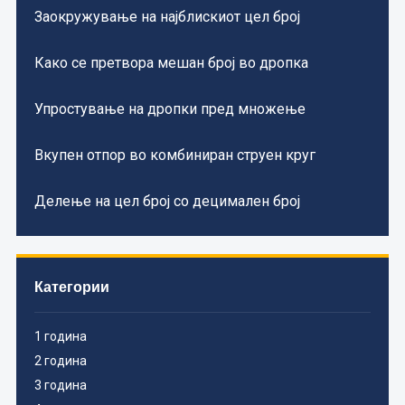
Заокружување на најблискиот цел број
Како се претвора мешан број во дропка
Упростување на дропки пред множење
Вкупен отпор во комбиниран струен круг
Делење на цел број со децимален број
Категории
1 година
2 година
3 година