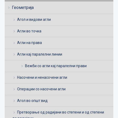
Геометрија
Агол и видови агли
Агли во точка
Агли на права
Агли кај паралелни линии
Вежби со агли кај паралелни прави
Насочени и ненасочени агли
Операции со насочени агли
Агол во општ вид
Претворање од радијани во степени и од степени