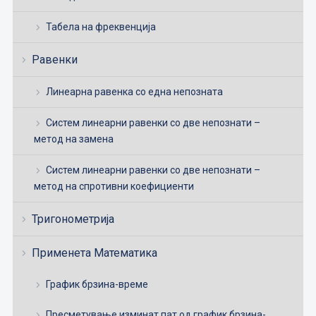
Табела на фреквенција
Равенки
Линеарна равенка со една непозната
Систем линеарни равенки со две непознати –
метод на замена
Систем линеарни равенки со две непознати –
метод на спротивни коефициенти
Тригонометрија
Применета Математика
График брзина-време
Пресметување изминат пат од график брзина-