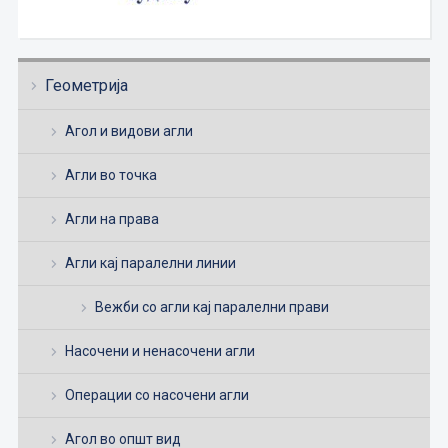
Геометрија
Агол и видови агли
Агли во точка
Агли на права
Агли кај паралелни линии
Вежби со агли кај паралелни прави
Насочени и ненасочени агли
Операции со насочени агли
Агол во општ вид