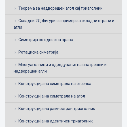
Теорема за надворешен агол кај триаголник
Складни 2Д Фигури со пример за складни страни и
агли
Симетрија во однос на права
Ротациска симетрија
Многуаголници и одредување на внатрешни и
надворешни агли
Конструкција на симетрала на отсечка
Конструкција на симетрала на агол
Конструкција на рамностран триаголник
Конструкција на идентичен триаголник