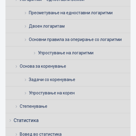
Пресметување на едноставни логаритми
Двоен логаритам
Основни правила за оперирање со логаритми
Упростување на логаритми
Основа за коренување
Задачи со коренување
Упростување на корен
Степенување
Статистика
Вовед во статистика