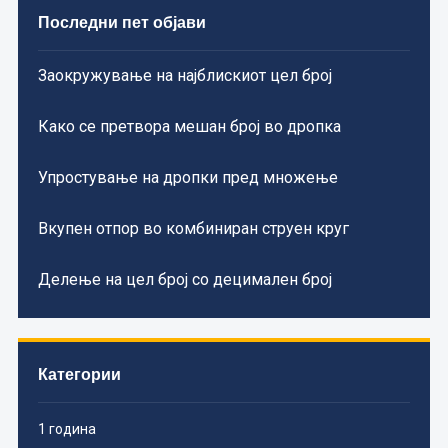
Последни пет објави
Заокружување на најблискиот цел број
Како се претвора мешан број во дропка
Упростување на дропки пред множење
Вкупен отпор во комбиниран струен круг
Делење на цел број со децимален број
Категории
1 година