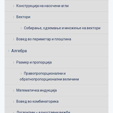
Конструкција на насочени агли
Вектори
Собирање, одземање и множење на вектори
Вовед во периметар и плоштина
Алгебра
Размер и пропорција
Правопропорционални и
обратнопропорционални величини
Математичка индукција
Вовед во комбинаторика
Логаритми – едноставни вежби