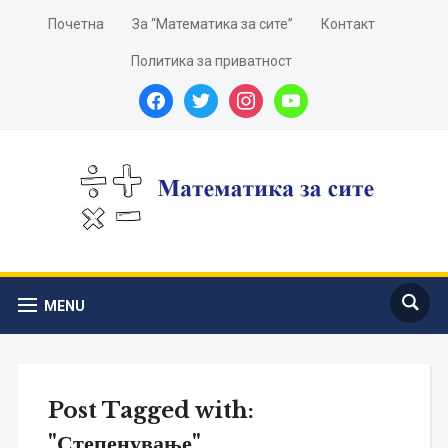
Почетна
За “Математика за сите”
Контакт
Политика за приватност
facebook
twitter
instagram
youtube
MENU
Post Tagged with:
"Степенување"