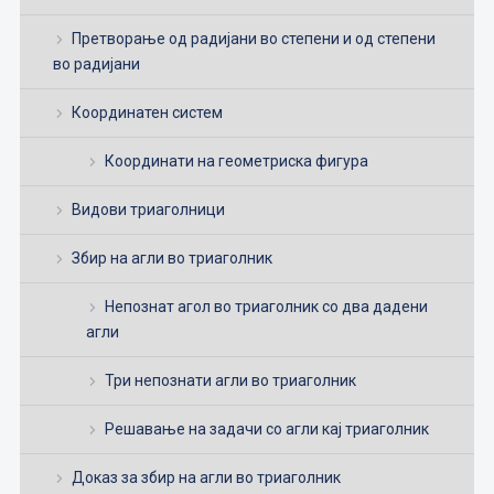
Претворање од радијани во степени и од степени
во радијани
Координатен систем
Координати на геометриска фигура
Видови триаголници
Збир на агли во триаголник
Непознат агол во триаголник со два дадени
агли
Три непознати агли во триаголник
Решавање на задачи со агли кај триаголник
Доказ за збир на агли во триаголник