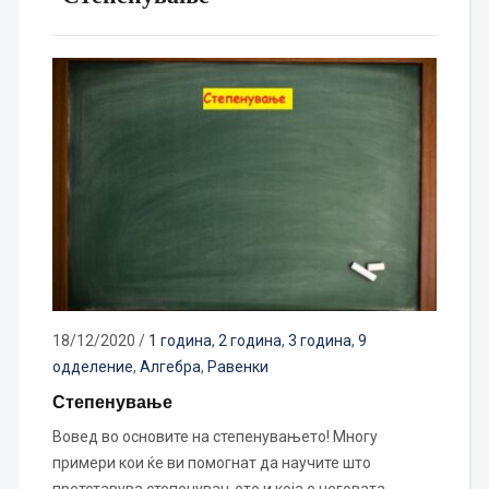
18/12/2020
/
1 година
,
2 година
,
3 година
,
9
одделение
,
Алгебра
,
Равенки
Степенување
Вовед во основите на степенувањето! Многу
примери кои ќе ви помогнат да научите што
претставува степенувањето и која е неговата