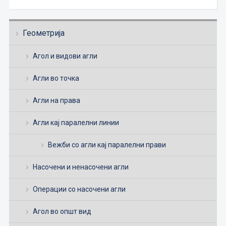
Геометрија
Агол и видови агли
Агли во точка
Агли на права
Агли кај паралелни линии
Вежби со агли кај паралелни прави
Насочени и ненасочени агли
Операции со насочени агли
Агол во општ вид