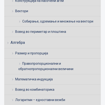
Конструкција на насочени агли
Вектори
Собирање, одземање и множење на вектори
Вовед во периметар и плоштина
Алгебра
Размер и пропорција
Правопропорционални и
обратнопропорционални величини
Математичка индукција
Вовед во комбинаторика
Логаритми – едноставни вежби