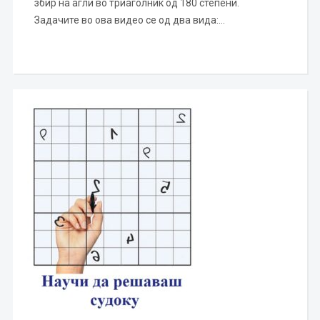
збир на агли во триаголник од 180 степени.
Задачите во ова видео се од два вида:…