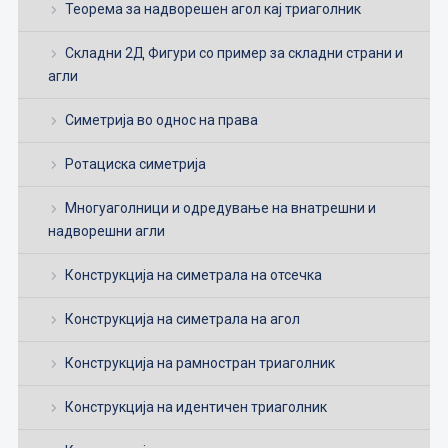
Теорема за надворешен агол кај триаголник
Складни 2Д Фигури со пример за складни страни и
агли
Симетрија во однос на права
Ротациска симетрија
Многуаголници и одредување на внатрешни и
надворешни агли
Конструкција на симетрала на отсечка
Конструкција на симетрала на агол
Конструкција на рамностран триаголник
Конструкција на идентичен триаголник