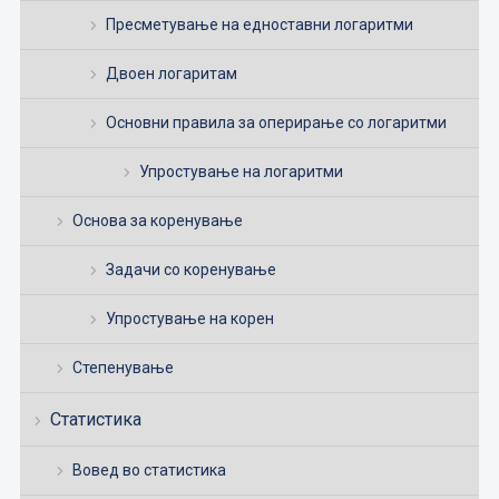
Пресметување на едноставни логаритми
Двоен логаритам
Основни правила за оперирање со логаритми
Упростување на логаритми
Основа за коренување
Задачи со коренување
Упростување на корен
Степенување
Статистика
Вовед во статистика