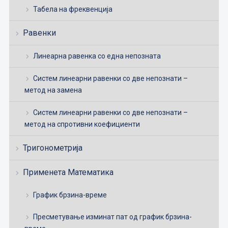
Табела на фреквенција
Равенки
Линеарна равенка со една непозната
Систем линеарни равенки со две непознати –
метод на замена
Систем линеарни равенки со две непознати –
метод на спротивни коефициенти
Тригонометрија
Применета Математика
График брзина-време
Пресметување изминат пат од график брзина-