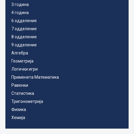
3 година
4 година
6 одделение
7 одделение
8 одделение
9 одделение
Алгебра
Геометрија
Логички игри
Применета Математика
Равенки
Статистика
Тригонометрија
Физика
Хемија