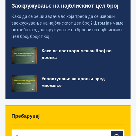
Заокружување на најблискиот цел број
Како да се реши задача во која треба да се изврши
заокружување на најблискиот цел број? Штом ја имаме
потребата од заокружување на броеви на најблискиот
цел број, бројот кој…
Како се претвора мешан број во
дропка
Упростување на дропки пред
множење
Пребарувај