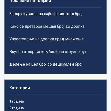
Последни пет објави
Заокружување на најблискиот цел број
Како се претвора мешан број во дропка
Упростување на дропки пред множење
Вкупен отпор во комбиниран струен круг
Делење на цел број со децимален број
Категории
1 година
2 година