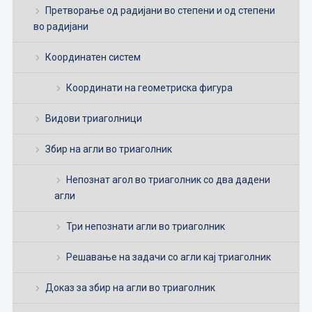
Претворање од радијани во степени и од степени
во радијани
Координатен систем
Координати на геометриска фигура
Видови триаголници
Збир на агли во триаголник
Непознат агол во триаголник со два дадени
агли
Три непознати агли во триаголник
Решавање на задачи со агли кај триаголник
Доказ за збир на агли во триаголник