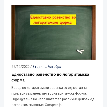
27/12/2020
/
3 година
,
Алгебра
Едноставно равенство во логаритамска
форма
Вовед во логаритамски равенки со едноставни
примери за равенство во логаритамска форма.
Одредување на непозната x во различни делови од
логаритамски запис. Следете ја