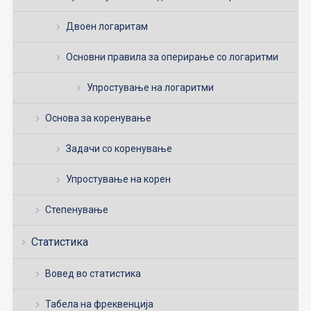
Двоен логаритам
Основни правила за оперирање со логаритми
Упростување на логаритми
Основа за коренување
Задачи со коренување
Упростување на корен
Степенување
Статистика
Вовед во статистика
Табела на фреквенција