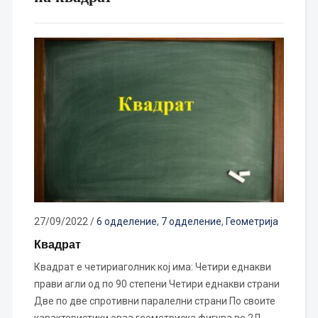
27/09/2022
/
6 одделение
,
7 одделение
,
Геометрија
Квадрат
Квадрат е четириаголник кој има: Четири еднакви
прави агли од по 90 степени Четири еднакви страни
Две по две спротивни паралелни страни По своите
карактеристики оваа геометриска фигура во 2Д…