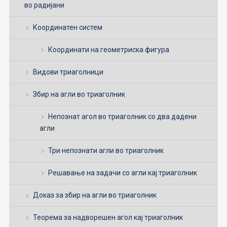
во радијани
Координатен систем
Координати на геометриска фигура
Видови триаголници
Збир на агли во триаголник
Непознат агол во триаголник со два дадени
агли
Три непознати агли во триаголник
Решавање на задачи со агли кај триаголник
Доказ за збир на агли во триаголник
Теорема за надворешен агол кај триаголник