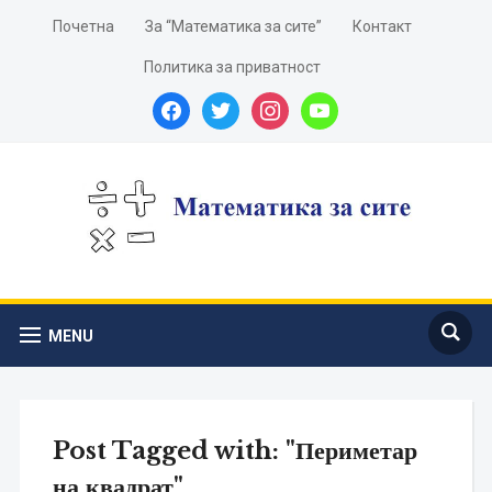
Почетна
За “Математика за сите”
Контакт
Политика за приватност
facebook
twitter
instagram
youtube
MENU
Post Tagged with: "Периметар
на квадрат"