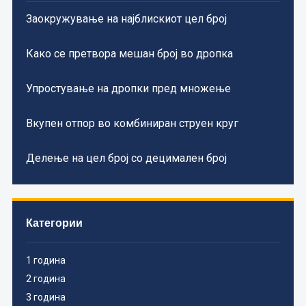
Заокружување на најблискиот цел број
Како се претвора мешан број во дропка
Упростување на дропки пред множење
Вкупен отпор во комбиниран струен круг
Делење на цел број со децимален број
Категории
1 година
2 година
3 година