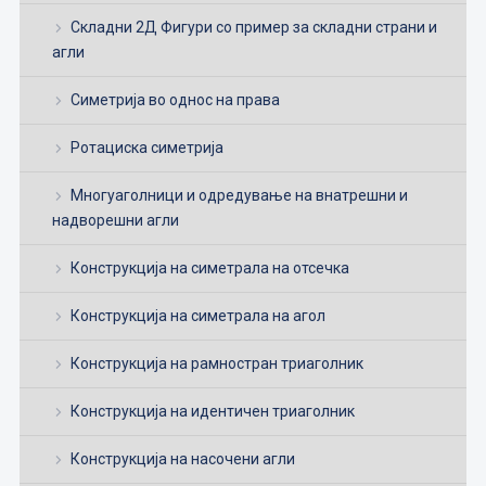
Складни 2Д Фигури со пример за складни страни и
агли
Симетрија во однос на права
Ротациска симетрија
Многуаголници и одредување на внатрешни и
надворешни агли
Конструкција на симетрала на отсечка
Конструкција на симетрала на агол
Конструкција на рамностран триаголник
Конструкција на идентичен триаголник
Конструкција на насочени агли