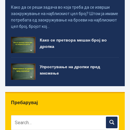
Како да се реши задача во која треба да се изврши
заокружување на најблискиот цел број? Штом ја имаме
потребата од заокружување на броеви на најблискиот
цел број, бројот кој…
Како се претвора мешан број во
дропка
Упростување на дропки пред
множење
Пребарувај