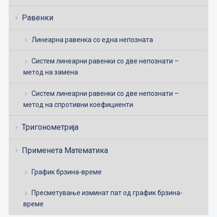
Равенки
Линеарна равенка со една непозната
Систем линеарни равенки со две непознати –
метод на замена
Систем линеарни равенки со две непознати –
метод на спротивни коефициенти
Тригонометрија
Применета Математика
График брзина-време
Пресметување изминат пат од график брзина-
време