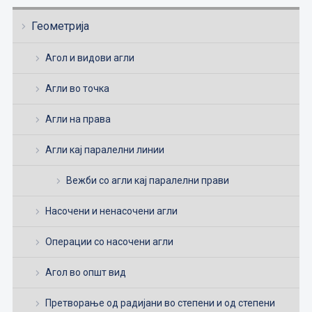
Геометрија
Агол и видови агли
Агли во точка
Агли на права
Агли кај паралелни линии
Вежби со агли кај паралелни прави
Насочени и ненасочени агли
Операции со насочени агли
Агол во општ вид
Претворање од радијани во степени и од степени