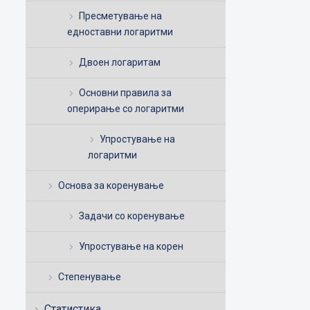
Пресметување на
едноставни логаритми
Двоен логаритам
Основни правила за
оперирање со логаритми
Упростување на
логаритми
Основа за коренување
Задачи со коренување
Упростување на корен
Степенување
Статистика