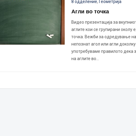
8 одделение
,
Геометрија
Агли во точка
Видео презентација за вкупниот
аглите кои се групирани околу 
точка. Вежби за одредување н
непознат агол или агли доколку
употребуваме правилото дека 
на аглите во…