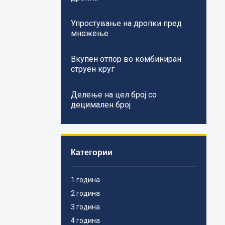
Упростување на дропки пред
множење
Вкупен отпор во комбиниран
струен круг
Делење на цел број со
децимален број
Категории
1 година
2 година
3 година
4 година