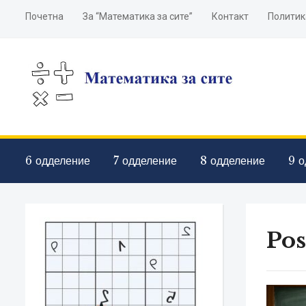
Почетна
За “Математика за сите”
Контакт
Политик
6 одделение
7 одделение
8 одделение
9 о
Pos