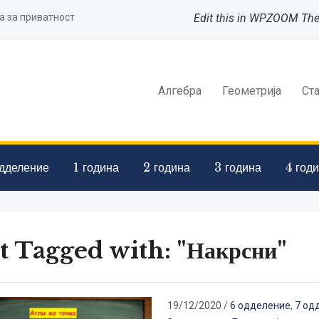
а за приватност
Edit this in WPZOOM Th
Алгебра
Геометрија
Ст
дделение
1 година
2 година
3 година
4 год
t Tagged with: "Накрсни"
19/12/2020
/
6 одделение
,
7 од