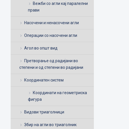
Вежби со агли кај паралелни
прави
Насочени и ненасочени агли
Операции со насочени агли
Агол во општ вид
Претворање од радијани во
степени и од степени во радијани
Координатен систем
Координати на геометриска
фигура
Видови триаголници
Збир на агли во триаголник