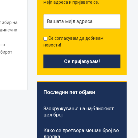
мејл адреса и пријавете се.
 збир на
единечна
а
Се согласувам да добивам
 го
новости!
збирот
Последни пет објави
Заокружување на најблискиот
цел број
Како се претвора мешан број во
дропка