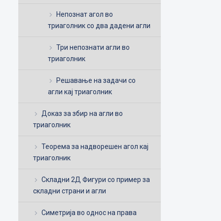
Непознат агол во
триаголник со два дадени агли
Три непознати агли во
триаголник
Решавање на задачи со
агли кај триаголник
Доказ за збир на агли во
триаголник
Теорема за надворешен агол кај
триаголник
Складни 2Д Фигури со пример за
складни страни и агли
Симетрија во однос на права