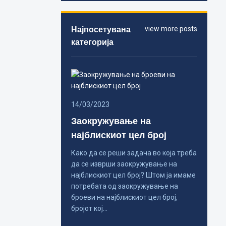
Најпосетувана
view more posts
категорија
14/03/2023
Заокружување на
најблискиот цел број
Како да се реши задача во која треба
да се изврши заокружување на
најблискиот цел број? Штом ја имаме
потребата од заокружување на
броеви на најблискиот цел број,
бројот кој…