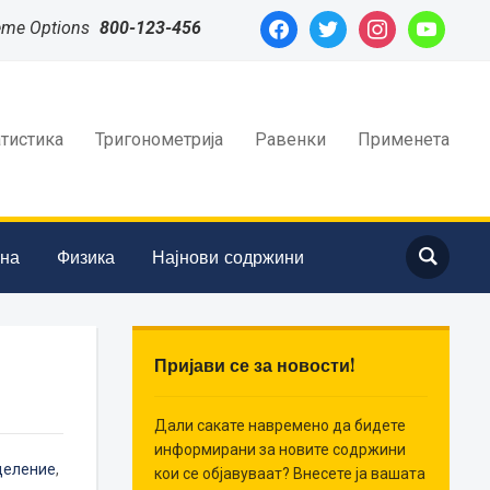
facebook
twitter
instagram
youtube
eme Options
800-123-456
атистика
Тригонометрија
Равенки
Применета
ина
Физика
Најнови содржини
Пријави се за новости!
Дали сакате навремено да бидете
информирани за новите содржини
деление
,
кои се објавуваат? Внесете ја вашата