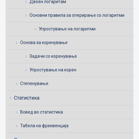
Двоен логаритам
Основни правила за оперирање со логаритми
Упростување на логаритми
Основа за коренување
Задачи со коренување
Упростување на корен
Степенување
Статистика
Вовед во статистика
Табела на фреквенција