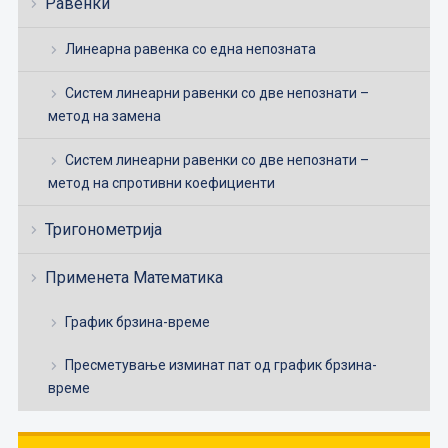
Равенки
Линеарна равенка со една непозната
Систем линеарни равенки со две непознати –
метод на замена
Систем линеарни равенки со две непознати –
метод на спротивни коефициенти
Тригонометрија
Применета Математика
График брзина-време
Пресметување изминат пат од график брзина-
време