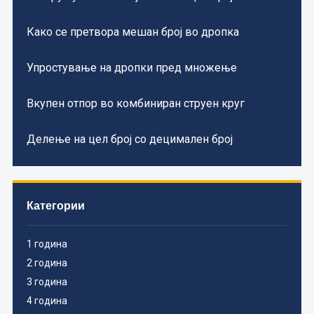
Како се претвора мешан број во дропка
Упростување на дропки пред множење
Вкупен отпор во комбиниран струен круг
Делење на цел број со децимален број
Категории
1 година
2 година
3 година
4 година