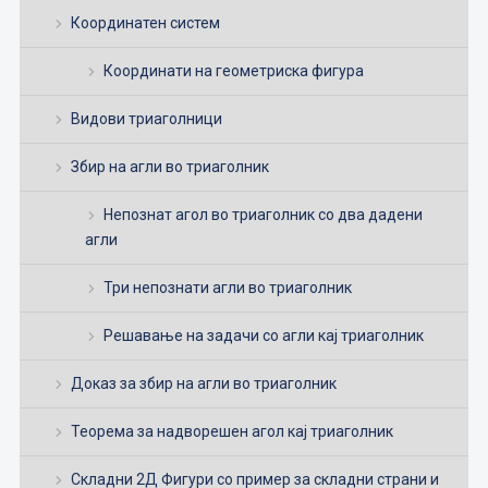
Координатен систем
Координати на геометриска фигура
Видови триаголници
Збир на агли во триаголник
Непознат агол во триаголник со два дадени
агли
Три непознати агли во триаголник
Решавање на задачи со агли кај триаголник
Доказ за збир на агли во триаголник
Теорема за надворешен агол кај триаголник
Складни 2Д Фигури со пример за складни страни и