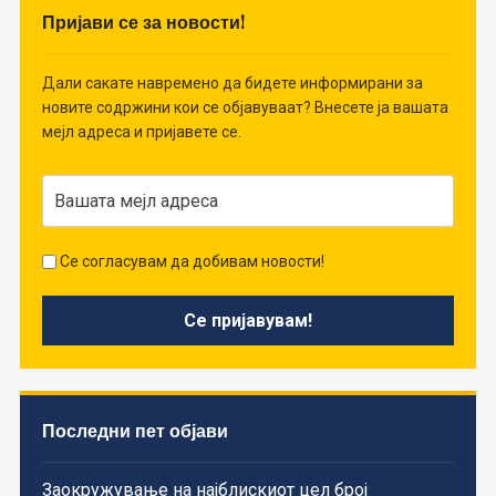
Пријави се за новости!
Дали сакате навремено да бидете информирани за
новите содржини кои се објавуваат? Внесете ја вашата
мејл адреса и пријавете се.
Се согласувам да добивам новости!
Последни пет објави
Заокружување на најблискиот цел број