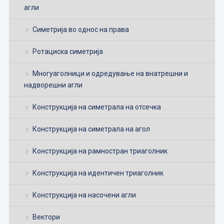
агли
Симетрија во однос на права
Ротациска симетрија
Многуаголници и одредување на внатрешни и
надворешни агли
Конструкција на симетрала на отсечка
Конструкција на симетрала на агол
Конструкција на рамностран триаголник
Конструкција на идентичен триаголник
Конструкција на насочени агли
Вектори