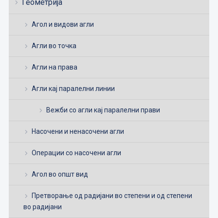
Геометрија
Агол и видови агли
Агли во точка
Агли на права
Агли кај паралелни линии
Вежби со агли кај паралелни прави
Насочени и ненасочени агли
Операции со насочени агли
Агол во општ вид
Претворање од радијани во степени и од степени
во радијани