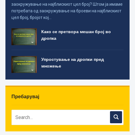
заокружување на најблискиот цел број? Штом ја имаме
потребата од заокружување на броеви на најблискиот
цел број, бројот кој…
Како се претвора мешан број во
дропка
Упростување на дропки пред
множење
Пребарувај