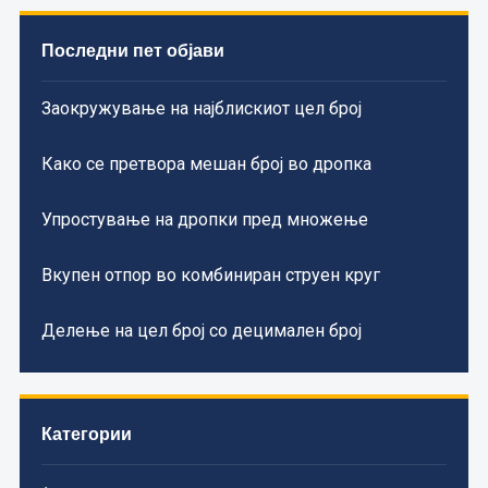
Последни пет објави
Заокружување на најблискиот цел број
Како се претвора мешан број во дропка
Упростување на дропки пред множење
Вкупен отпор во комбиниран струен круг
Делење на цел број со децимален број
Категории