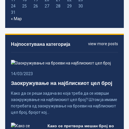
24
25
26
27
28
29
30
31
« Мар
Најпосетувана категорија
view more posts
14/03/2023
Заокружување на најблискиот цел број
Како да се реши задача во која треба да се изврши
заокружување на најблискиот цел број? Штом ја имаме
потребата од заокружување на броеви на најблискиот
цел број, бројот кој…
Како се претвора мешан број во