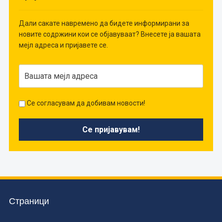
Дали сакате навремено да бидете информирани за
новите содржини кои се објавуваат? Внесете ја вашата
мејл адреса и пријавете се.
Се согласувам да добивам новости!
Страници