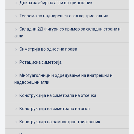
Доказ за збир на агли во триаголник
Теорема за надворешен агол кај триаголник
Складни 2Д Фигури со пример за складни страни и
агли
Симетрија во однос на права
Ротациска симетрија
Многуаголници и одредување на внатрешни и
надворешни агли
Конструкција на симетрала на отсечка
Конструкција на симетрала на агол
Конструкција на рамностран триаголник