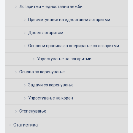
Логаритми – едноставни вежби
Пресметување на едноставни логаритми
Двоен логаритам
Основни правила за оперирање со логаритми
Упростување на логаритми
Основа за коренување
Задачи со коренување
Упростување на корен
Степенување
Статистика