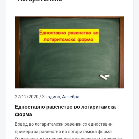
27/12/2020
/
3 година
,
Алгебра
Едноставно равенство во логаритамска
форма
Вовед во логаритамски равенки со едноставни
примери за равенство во логаритамска форма.
Одредување на непозната x во различни делови од