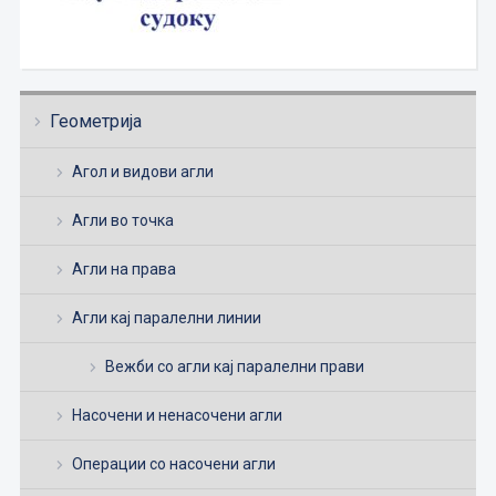
Геометрија
Агол и видови агли
Агли во точка
Агли на права
Агли кај паралелни линии
Вежби со агли кај паралелни прави
Насочени и ненасочени агли
Операции со насочени агли