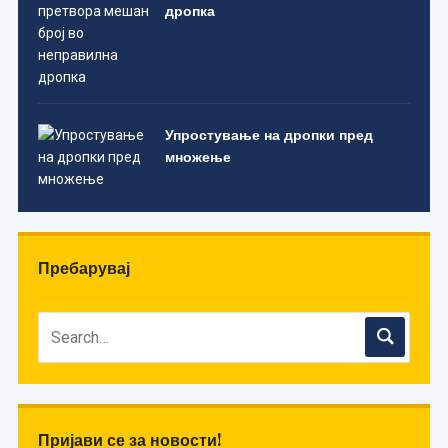
дропка
Упростување на дропки пред
множење
Пребарувај
Пријави се за новости!