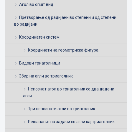
Агол во општ вид
Претворање од радијани во степени и од степени
во радијани
Координатен систем
Координати на геометриска фигура
Видови триаголници
Збир на агли во триаголник
Непознат агол во триаголник со два дадени
агли
Три непознати агли во триаголник
Решавање на задачи со агли кај триаголник