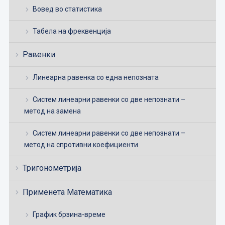
Вовед во статистика
Табела на фреквенција
Равенки
Линеарна равенка со една непозната
Систем линеарни равенки со две непознати –
метод на замена
Систем линеарни равенки со две непознати –
метод на спротивни коефициенти
Тригонометрија
Применета Математика
График брзина-време