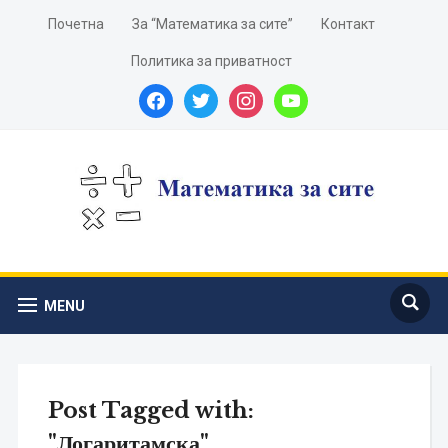
Почетна
За “Математика за сите”
Контакт
Политика за приватност
facebook
twitter
instagram
youtube
MENU
Post Tagged with:
"Логаритамска"