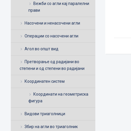
Вежби со агли кај паралелни
прави
Насочени и ненасочени агли
Операции со насочени агли
Агол во општ вид
Претворање од радијани во
степени и од степени во радијани
Координатен систем
Координати на геометриска
фигура
Видови триаголници
Збир на агли во триаголник