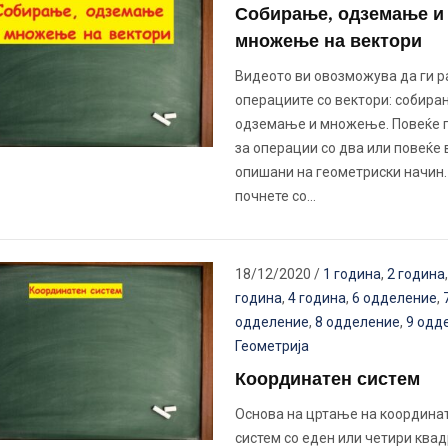
Собирање, одземање и
множење на вектори
Видеото ви овозможува да ги р
операциите со вектори: собира
одземање и множење. Повеќе 
за операции со два или повеќе 
опишани на геометриски начин.
почнете со…
18/12/2020
/
1 година
,
2 година
година
,
4 година
,
6 одделение
,
одделение
,
8 одделение
,
9 одд
Геометрија
Координатен систем
Основа на цртање на координа
систем со еден или четири квад