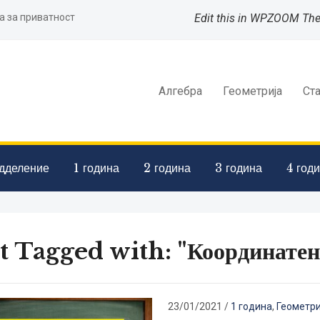
а за приватност
Edit this in WPZOOM Th
Алгебра
Геометрија
Ст
дделение
1 година
2 година
3 година
4 год
t Tagged with: "Координатен
23/01/2021
/
1 година
,
Геометри