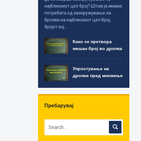
најблискиот цел број? Штом ја имаме
потребата од заокружување на
броеви на најблискиот цел број,
бројот кој…
Како се претвора
мешан број во дропка
Упростување на
дропки пред множење
Пребарувај