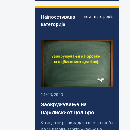
Најпосетувана
view more posts
категорија
14/03/2023
Заокружување на
најблискиот цел број
Како да се реши задача во која треба
да се изврши заокружување на