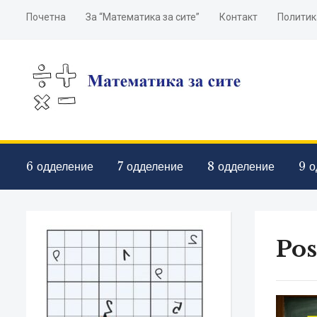
Почетна
За “Математика за сите”
Контакт
Политик
6 одделение
7 одделение
8 одделение
9 о
Pos