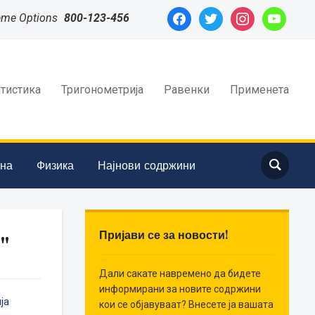
facebook
twitter
instagram
youtube
eme Options
800-123-456
атистика
Тригонометрија
Равенки
Применета
ина
Физика
Најнови содржини
Пријави се за новости!
"
Дали сакате навремено да бидете
информирани за новите содржини
ја
кои се објавуваат? Внесете ја вашата