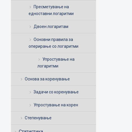
Пресметување на
едноставни логаритми
Двоен логаритам
Основни правила за
оперирање со логаритми
Упростување на
логаритми
Основа за коренување
Задачи со коренување
Упростување на корен
Степенување
Статистика