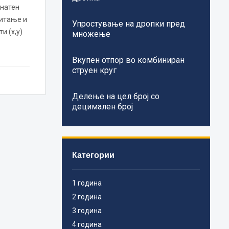
инатен
читање и
Упростување на дропки пред
и (x,y)
множење
Вкупен отпор во комбиниран
струен круг
Делење на цел број со
децимален број
Категории
1 година
2 година
3 година
4 година