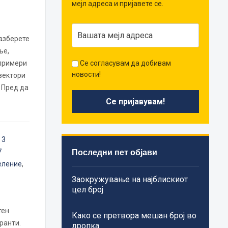
мејл адреса и пријавете се.
азберете
ње,
примери
Се согласувам да добивам
новости!
вектори
 Пред да
,
3
Последни пет објави
7
еление
,
Заокружување на најблискиот
цел број
тен
Како се претвора мешан број во
ранти.
дропка