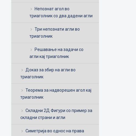
Непознат агол во
триаголник со два дадени агли
Три непознати агли во
триаголник
Решавање на задачи со
агли кај триаголник
Доказ за збир на агли во
триаголник
Теорема за надворешен агол кај
триаголник
Складни 2Д Фигури со пример за
складни страни и агли
Симетрија во однос на права