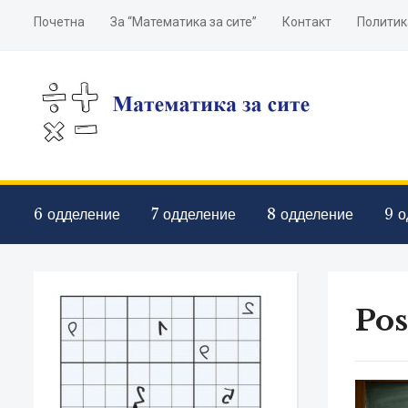
Почетна
За “Математика за сите”
Контакт
Политик
6 одделение
7 одделение
8 одделение
9 о
Pos