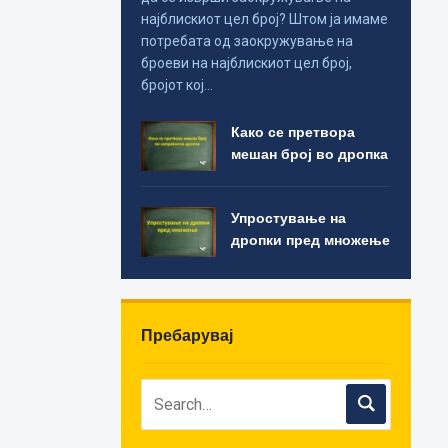
најблискиот цел број? Штом ја имаме
потребата од заокружување на
броеви на најблискиот цел број,
бројот кој…
Како се претвора
мешан број во дропка
Упростување на
дропки пред множење
Пребарувај