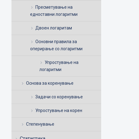
Пресметување на
едноставни логаритми
Двоен логаритам
Основни правила за
оперирање со логаритми
Упростување на
логаритми
Основа за коренување
Задачи со коренување
Упростување на корен
Степенување
Статистика