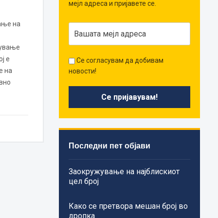
мејл адреса и пријавете се.
ање на
дување
ј е
Се согласувам да добивам
е на
новости!
вно
Последни пет објави
Заокружување на најблискиот
цел број
Како се претвора мешан број во
дропка