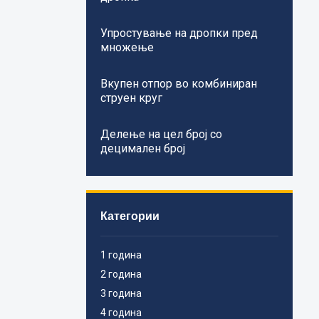
Упростување на дропки пред
множење
Вкупен отпор во комбиниран
струен круг
Делење на цел број со
децимален број
Категории
1 година
2 година
3 година
4 година