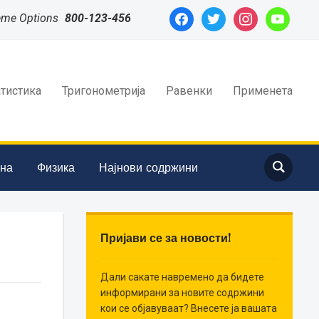
facebook
twitter
instagram
youtube
eme Options
800-123-456
атистика
Тригонометрија
Равенки
Применета
ина
Физика
Најнови содржини
Пријави се за новости!
Дали сакате навремено да бидете
информирани за новите содржини
кои се објавуваат? Внесете ја вашата