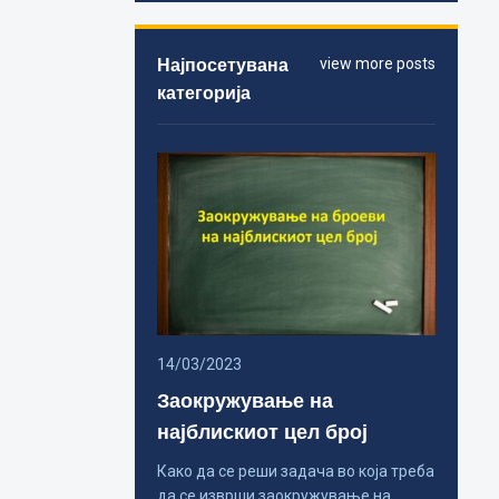
Најпосетувана
view more posts
категорија
14/03/2023
Заокружување на
најблискиот цел број
Како да се реши задача во која треба
да се изврши заокружување на