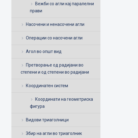
Вежби со агли кај паралелни
прави
Насочени и ненасочени агли
Операции со насочени агли
Агол во општ вид
Претворање од радијани во
степени и од степени во радијани
Координатен систем
Координати на геометриска
фигура
Видови триаголници
Збир на агли во триаголник