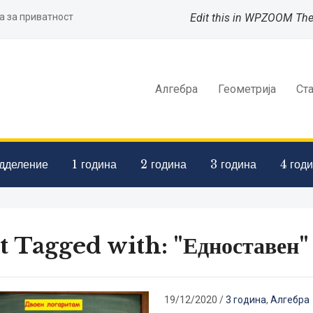
а за приватност
Edit this in WPZOOM Th
Алгебра
Геометрија
Ст
дделение
1 година
2 година
3 година
4 год
t Tagged with: "Едноставен"
19/12/2020
/
3 година
,
Алгебра