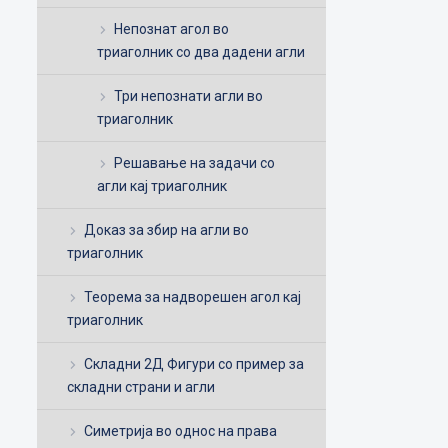
Непознат агол во
триаголник со два дадени агли
Три непознати агли во
триаголник
Решавање на задачи со
агли кај триаголник
Доказ за збир на агли во
триаголник
Теорема за надворешен агол кај
триаголник
Складни 2Д Фигури со пример за
складни страни и агли
Симетрија во однос на права