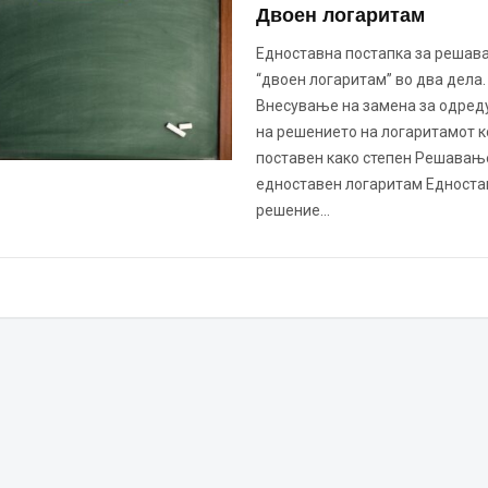
Двоен логаритам
Едноставна постапка за решав
“двоен логаритам” во два дела.
Внесување на замена за одре
на решението на логаритамот ко
поставен како степен Решавањ
едноставен логаритам Едноста
решение…