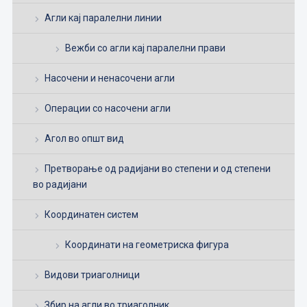
Агли кај паралелни линии
Вежби со агли кај паралелни прави
Насочени и ненасочени агли
Операции со насочени агли
Агол во општ вид
Претворање од радијани во степени и од степени
во радијани
Координатен систем
Координати на геометриска фигура
Видови триаголници
Збир на агли во триаголник