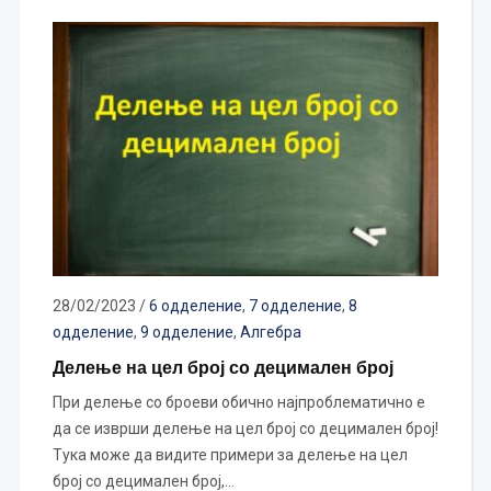
28/02/2023
/
6 одделение
,
7 одделение
,
8
одделение
,
9 одделение
,
Алгебра
Делење на цел број со децимален број
При делење со броеви обично најпроблематично е
да се изврши делење на цел број со децимален број!
Тука може да видите примери за делење на цел
број со децимален број,…