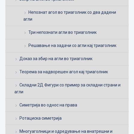
Непознат агол во триаголник со два дадени
агли
Три непознати агли во триаголник
Решавање на задачи со агли кај триаголник
Доказ за збир на агли во триаголник
Теорема за надворешен агол кај триаголник
Складни 2Д Фигури со пример за складни страни и
агли
Симетрија во однос на права
Ротациска симетрија
Многуаголници и одредување на внатрешни и