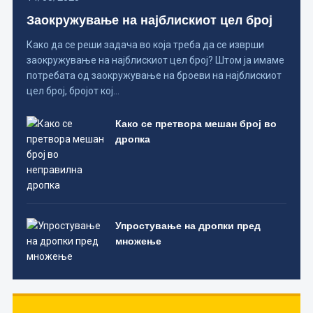
Заокружување на најблискиот цел број
Како да се реши задача во која треба да се изврши
заокружување на најблискиот цел број? Штом ја имаме
потребата од заокружување на броеви на најблискиот
цел број, бројот кој…
Како се претвора мешан број во
дропка
Упростување на дропки пред
множење