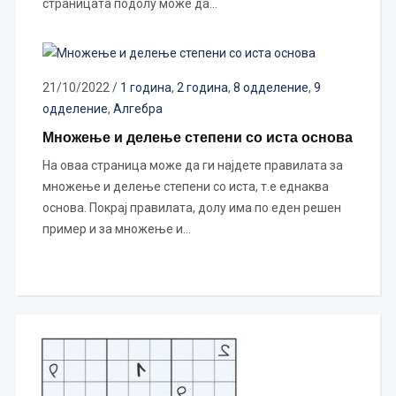
страницата подолу може да…
21/10/2022
/
1 година
,
2 година
,
8 одделение
,
9
одделение
,
Алгебра
Множење и делење степени со иста основа
На оваа страница може да ги најдете правилата за
множење и делење степени со иста, т.е еднаква
основа. Покрај правилата, долу има по еден решен
пример и за множење и…