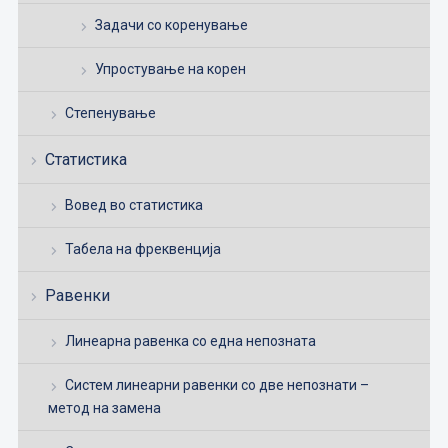
Задачи со коренување
Упростување на корен
Степенување
Статистика
Вовед во статистика
Табела на фреквенција
Равенки
Линеарна равенка со една непозната
Систем линеарни равенки со две непознати –
метод на замена