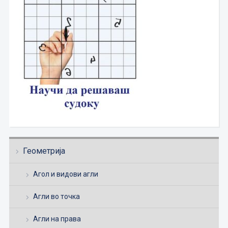
Геометрија
Агол и видови агли
Агли во точка
Агли на права