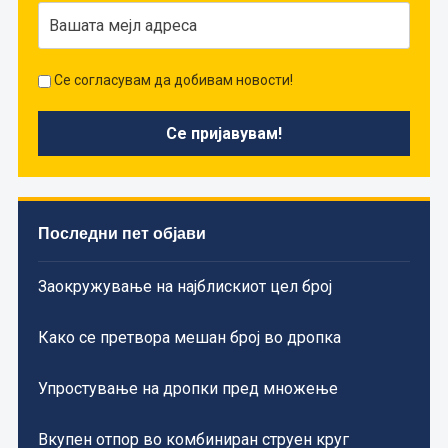
Се согласувам да добивам новости!
Последни пет објави
Заокружување на најблискиот цел број
Како се претвора мешан број во дропка
Упростување на дропки пред множење
Вкупен отпор во комбиниран струен круг