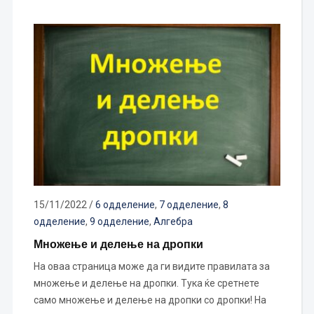
15/11/2022
/
6 одделение
,
7 одделение
,
8
одделение
,
9 одделение
,
Алгебра
Множење и делење на дропки
На оваа страница може да ги видите правилата за
множење и делење на дропки. Тука ќе сретнете
само множење и делење на дропки со дропки! На