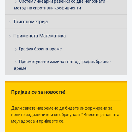
Систем линеарни равенки со две непознати –
метод на спротивни коефициенти
Тригонометрија
Применета Математика
График брзина-време
Пресметување изминат пат од график брзина-
време
Пријави се за новости!
Дали сакате навремено да бидете информирани за
новите содржини кои се објавуваат? Внесете ја вашата
мејл адреса и пријавете се.