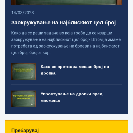
14/03/2023
Заокружување на најблискиот цел број
Како да се реши задача во која треба да се изврши
заокружување на најблискиот цел број? Штом ја имаме
потребата од заокружување на броеви на најблискиот
цел број, бројот кој…
Како се претвора мешан број во
дропка
Упростување на дропки пред
множење
Пребарувај