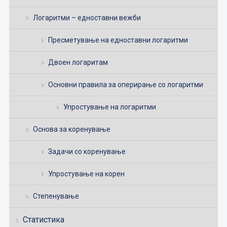
Логаритми – едноставни вежби
Пресметување на едноставни логаритми
Двоен логаритам
Основни правила за оперирање со логаритми
Упростување на логаритми
Основа за коренување
Задачи со коренување
Упростување на корен
Степенување
Статистика