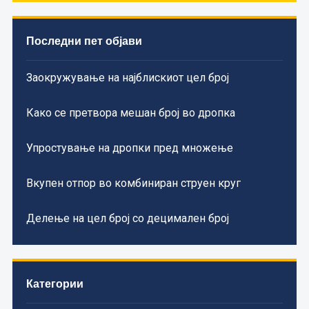
Последни пет објави
Заокружување на најблискиот цел број
Како се претвора мешан број во дропка
Упростување на дропки пред множење
Вкупен отпор во комбиниран струен круг
Делење на цел број со децимален број
Категории