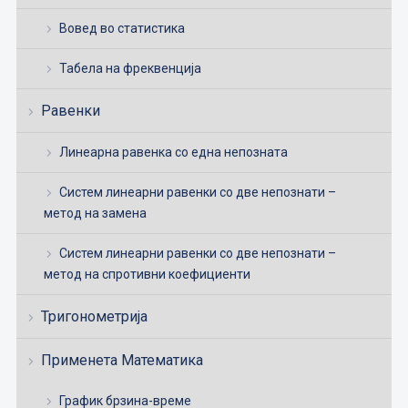
Вовед во статистика
Табела на фреквенција
Равенки
Линеарна равенка со една непозната
Систем линеарни равенки со две непознати –
метод на замена
Систем линеарни равенки со две непознати –
метод на спротивни коефициенти
Тригонометрија
Применета Математика
График брзина-време