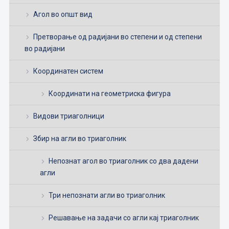
Агол во општ вид
Претворање од радијани во степени и од степени
во радијани
Координатен систем
Координати на геометриска фигура
Видови триаголници
Збир на агли во триаголник
Непознат агол во триаголник со два дадени
агли
Три непознати агли во триаголник
Решавање на задачи со агли кај триаголник