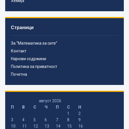
Хемија
Страници
За “Математика за сите”
Контакт
Најнови содржини
Политика за приватност
Почетна
август 2026
П
В
С
Ч
П
С
Н
1
2
3
4
5
6
7
8
9
10
11
12
13
14
15
16