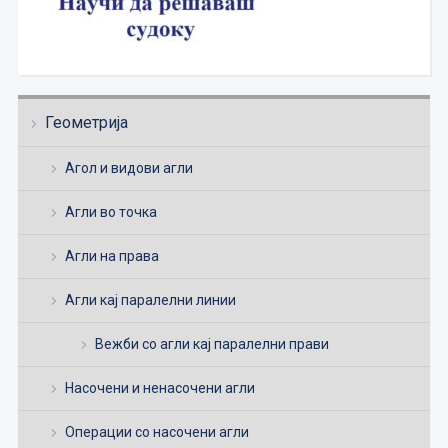
Геометрија
Агол и видови агли
Агли во точка
Агли на права
Агли кај паралелни линии
Вежби со агли кај паралелни прави
Насочени и ненасочени агли
Операции со насочени агли