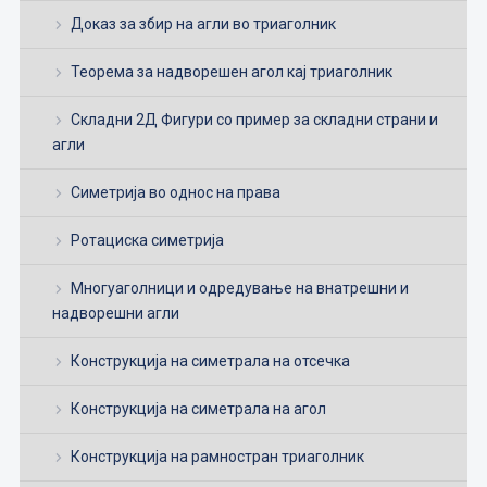
Доказ за збир на агли во триаголник
Теорема за надворешен агол кај триаголник
Складни 2Д Фигури со пример за складни страни и
агли
Симетрија во однос на права
Ротациска симетрија
Многуаголници и одредување на внатрешни и
надворешни агли
Конструкција на симетрала на отсечка
Конструкција на симетрала на агол
Конструкција на рамностран триаголник