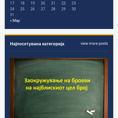
17
18
19
20
21
22
23
24
25
26
27
28
29
30
31
« Мар
Најпосетувана категорија
view more posts