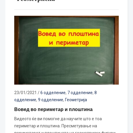
23/01/2021
/
6 одделение
,
7 одделение
,
8
одделение
,
9 одделение
,
Геометрија
Вовед во периметар и плоштина
Видеото ќе ви помогне да научите што е тоа
периметар и плоштина. Пресметување на
периметарот и плоштината на геометриски фигури