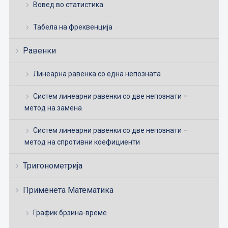
Вовед во статистика
Табела на фреквенција
Равенки
Линеарна равенка со една непозната
Систем линеарни равенки со две непознати –
метод на замена
Систем линеарни равенки со две непознати –
метод на спротивни коефициенти
Тригонометрија
Применета Математика
График брзина-време