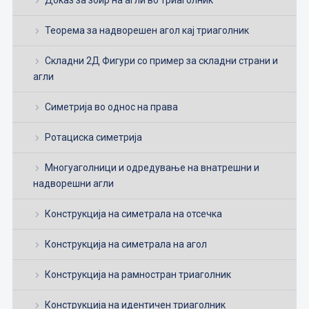
Теорема за надворешен агол кај триаголник
Складни 2Д Фигури со пример за складни страни и
агли
Симетрија во однос на права
Ротациска симетрија
Многуаголници и одредување на внатрешни и
надворешни агли
Конструкција на симетрала на отсечка
Конструкција на симетрала на агол
Конструкција на рамностран триаголник
Конструкција на идентичен триаголник