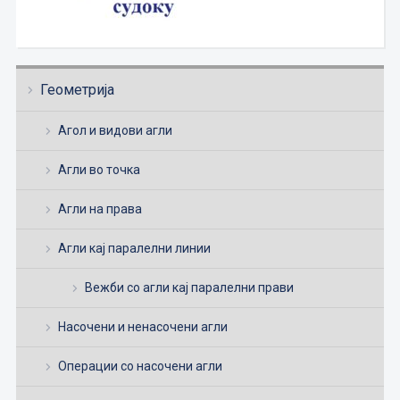
Геометрија
Агол и видови агли
Агли во точка
Агли на права
Агли кај паралелни линии
Вежби со агли кај паралелни прави
Насочени и ненасочени агли
Операции со насочени агли