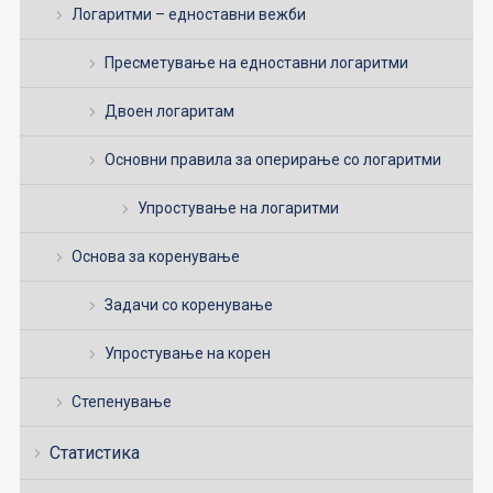
Логаритми – едноставни вежби
Пресметување на едноставни логаритми
Двоен логаритам
Основни правила за оперирање со логаритми
Упростување на логаритми
Основа за коренување
Задачи со коренување
Упростување на корен
Степенување
Статистика