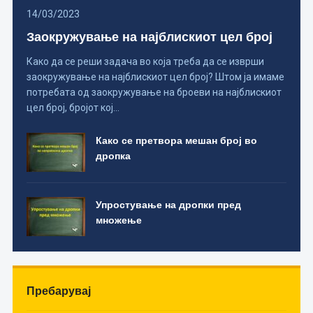
14/03/2023
Заокружување на најблискиот цел број
Како да се реши задача во која треба да се изврши
заокружување на најблискиот цел број? Штом ја имаме
потребата од заокружување на броеви на најблискиот
цел број, бројот кој…
Како се претвора мешан број во
дропка
Упростување на дропки пред
множење
Пребарувај