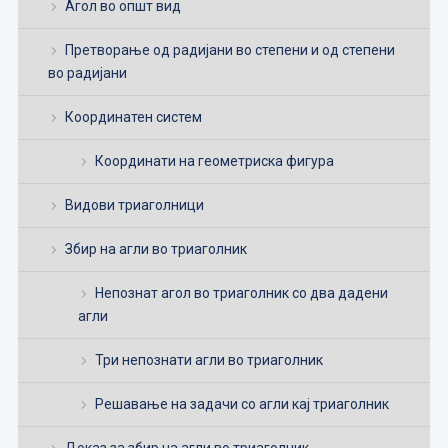
Агол во општ вид
Претворање од радијани во степени и од степени
во радијани
Координатен систем
Координати на геометриска фигура
Видови триаголници
Збир на агли во триаголник
Непознат агол во триаголник со два дадени
агли
Три непознати агли во триаголник
Решавање на задачи со агли кај триаголник
Доказ за збир на агли во триаголник