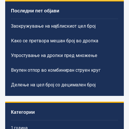
Последни пет објави
Заокружување на најблискиот цел број
Како се претвора мешан број во дропка
Упростување на дропки пред множење
Вкупен отпор во комбиниран струен круг
Делење на цел број со децимален број
Категории
1 година