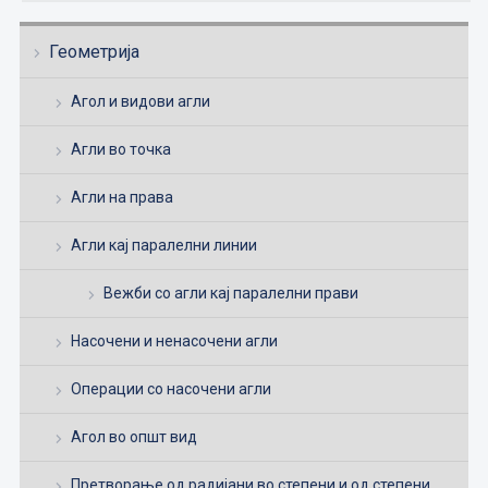
Геометрија
Агол и видови агли
Агли во точка
Агли на права
Агли кај паралелни линии
Вежби со агли кај паралелни прави
Насочени и ненасочени агли
Операции со насочени агли
Агол во општ вид
Претворање од радијани во степени и од степени