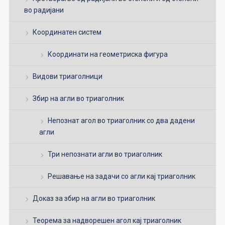
во радијани
Координатен систем
Координати на геометриска фигура
Видови триаголници
Збир на агли во триаголник
Непознат агол во триаголник со два дадени
агли
Три непознати агли во триаголник
Решавање на задачи со агли кај триаголник
Доказ за збир на агли во триаголник
Теорема за надворешен агол кај триаголник