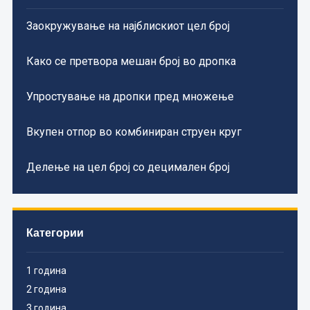
Заокружување на најблискиот цел број
Како се претвора мешан број во дропка
Упростување на дропки пред множење
Вкупен отпор во комбиниран струен круг
Делење на цел број со децимален број
Категории
1 година
2 година
3 година