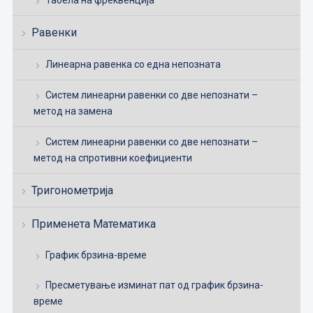
Табела на фреквенција
Равенки
Линеарна равенка со една непозната
Систем линеарни равенки со две непознати –
метод на замена
Систем линеарни равенки со две непознати –
метод на спротивни коефициенти
Тригонометрија
Применета Математика
График брзина-време
Пресметување изминат пат од график брзина-
време