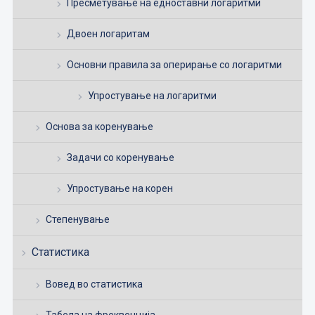
Пресметување на едноставни логаритми
Двоен логаритам
Основни правила за оперирање со логаритми
Упростување на логаритми
Основа за коренување
Задачи со коренување
Упростување на корен
Степенување
Статистика
Вовед во статистика