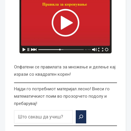
Опфатени се правилата за множење и делење кај
изрази со квадратен корен!
Најди го потребниот материјал лесно! Внеси го
математичкиот поим во прозорчето подолу и
пребарувај!