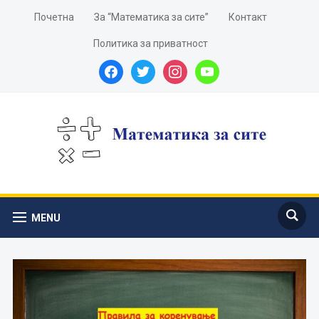
Почетна
За “Математика за сите”
Контакт
Политика за приватност
facebook
twitter
instagram
youtube
MENU