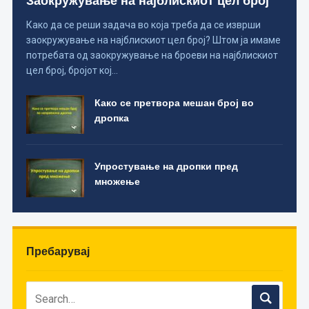
Заокружување на најблискиот цел број
Како да се реши задача во која треба да се изврши
заокружување на најблискиот цел број? Штом ја имаме
потребата од заокружување на броеви на најблискиот
цел број, бројот кој…
Како се претвора мешан број во
дропка
Упростување на дропки пред
множење
Пребарувај