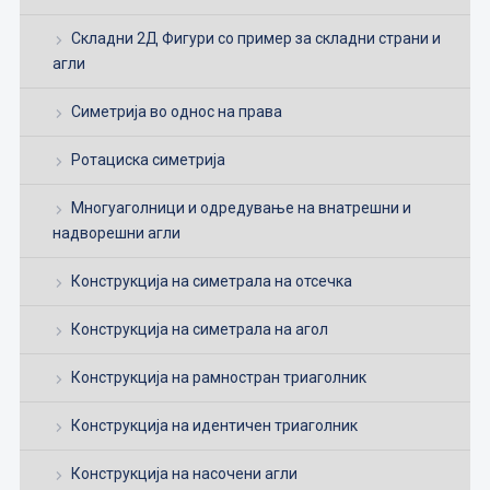
Складни 2Д Фигури со пример за складни страни и
агли
Симетрија во однос на права
Ротациска симетрија
Многуаголници и одредување на внатрешни и
надворешни агли
Конструкција на симетрала на отсечка
Конструкција на симетрала на агол
Конструкција на рамностран триаголник
Конструкција на идентичен триаголник
Конструкција на насочени агли