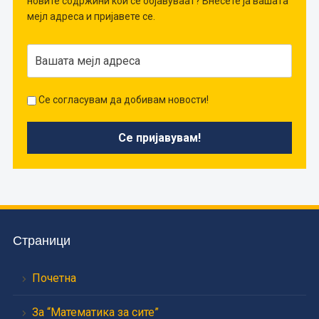
новите содржини кои се објавуваат? Внесете ја вашата
мејл адреса и пријавете се.
Се согласувам да добивам новости!
Страници
Почетна
За “Математика за сите”