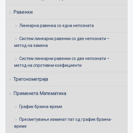
Равенки
Линеарна равенка со една непозната
Систем линеарни равенки со две непознати –
метод на замена
Систем линеарни равенки со две непознати –
метод на спротивни коефициенти
Тригонометрија
Применета Математика
График брзина-време
Пресметување изминат пат од график брзина-
време