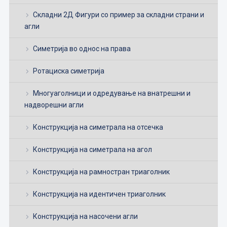
Складни 2Д Фигури со пример за складни страни и
агли
Симетрија во однос на права
Ротациска симетрија
Многуаголници и одредување на внатрешни и
надворешни агли
Конструкција на симетрала на отсечка
Конструкција на симетрала на агол
Конструкција на рамностран триаголник
Конструкција на идентичен триаголник
Конструкција на насочени агли