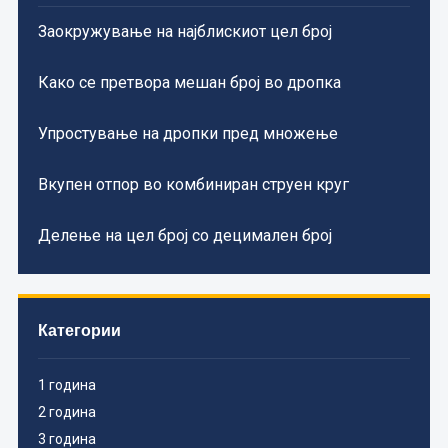
Заокружување на најблискиот цел број
Како се претвора мешан број во дропка
Упростување на дропки пред множење
Вкупен отпор во комбиниран струен круг
Делење на цел број со децимален број
Категории
1 година
2 година
3 година