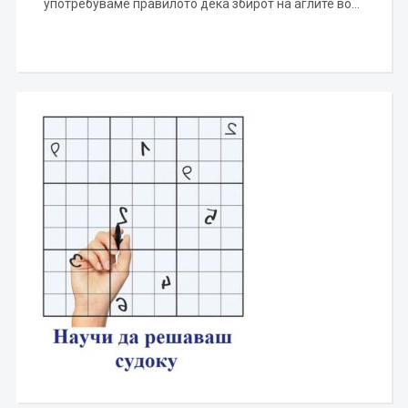
употребуваме правилото дека збирот на аглите во…