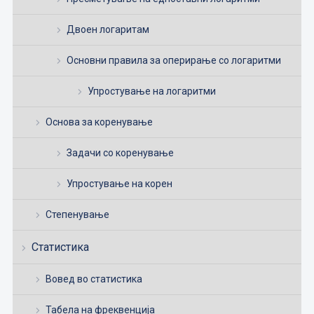
Двоен логаритам
Основни правила за оперирање со логаритми
Упростување на логаритми
Основа за коренување
Задачи со коренување
Упростување на корен
Степенување
Статистика
Вовед во статистика
Табела на фреквенција