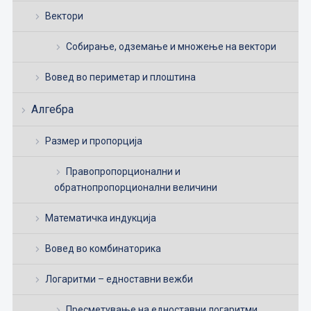
Вектори
Собирање, одземање и множење на вектори
Вовед во периметар и плоштина
Алгебра
Размер и пропорција
Правопропорционални и
обратнопропорционални величини
Математичка индукција
Вовед во комбинаторика
Логаритми – едноставни вежби
Пресметување на едноставни логаритми