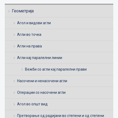
Геометрија
Агол и видови агли
Агли во точка
Агли на права
Агли кај паралелни линии
Вежби со агли кај паралелни прави
Насочени и ненасочени агли
Операции со насочени агли
Агол во општ вид
Претворање од радијани во степени и од степени