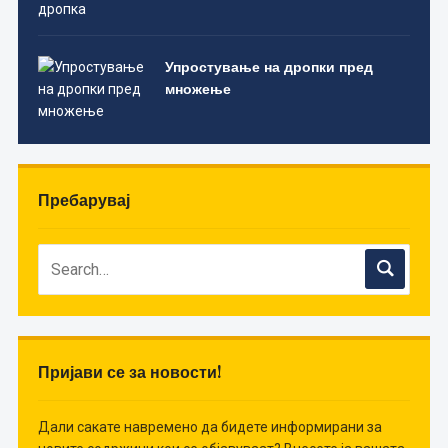
Упростување на дропки пред
множење
Пребарувај
Пријави се за новости!
Дали сакате навремено да бидете информирани за