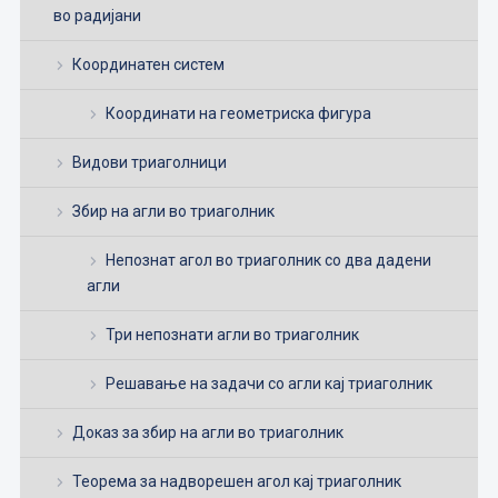
во радијани
Координатен систем
Координати на геометриска фигура
Видови триаголници
Збир на агли во триаголник
Непознат агол во триаголник со два дадени
агли
Три непознати агли во триаголник
Решавање на задачи со агли кај триаголник
Доказ за збир на агли во триаголник
Теорема за надворешен агол кај триаголник