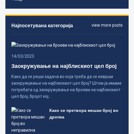
Најпосетувана категорија
view more posts
14/03/2023
Заокружување на најблискиот цел број
Како да се реши задача во која треба да се изврши
заокружување на најблискиот цел број? Штом ја имаме
потребата од заокружување на броеви на најблискиот
цел број, бројот кој…
Како се претвора мешан број во
дропка